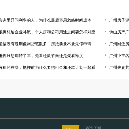
咨询里只问利率的人，为什么最后容易忽略时间成本
广州房子
抵押想给企业补流，个人房和公司用途之间要怎样对应
佛山房产
征信没有逾期但网贷笔数多，房抵前要不要先停申请
广州回迁
抵押只想周转半年，先看还款节奏还是先看额度
广州业主
有租约在身，抵押前为什么要把租金和还款计划一起看
广州夫妻
咨询了解