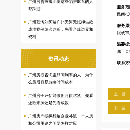
广州房贷按揭比例这些陷阱90%的人
服务范
都踩过!
民间抵
广州荔湾刘阿姨广州天河无抵押借款
服务原
成功案例怎么判断，先看合规边界和
限或审
资料
温馨提
属于直
资讯动态
联系方
广州房抵咨询里只问利率的人，为什
么最后容易忽略时间成本
上一篇：
广州房子评估能做但月供吃紧，先看
还款来源还是先看成数
下一篇：
广州房产抵押想给企业补流，个人房
和公司用途之间要怎样对应