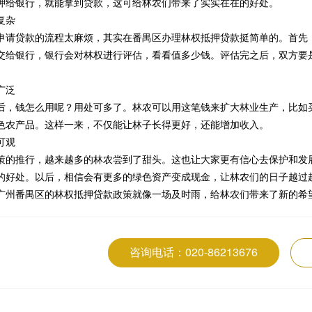
押给银行，就能拿到贷款，这可给林农们带来了实实在在的好处。
复杂
申请贷款的流程太麻烦，其实在番禺区办理林权抵押贷款挺简单的。首先
交给银行，银行会对林权进行评估，看看值多少钱。评估完之后，双方要
广泛
后，钱怎么用呢？用处可多了。林农可以用这笔钱来扩大林业生产，比如
色农产品。这样一来，不仅能让林子长得更好，还能增加收入。
可观
策的推行，越来越多的林农尝到了甜头。这也让大家更有信心去保护和发
的好处。以后，相信会有更多的绿色资产变成现金，让林农们的日子越过
广州番禺区的林权抵押贷款政策就像一场及时雨，给林农们带来了新的希
咨询电话：020-86213676