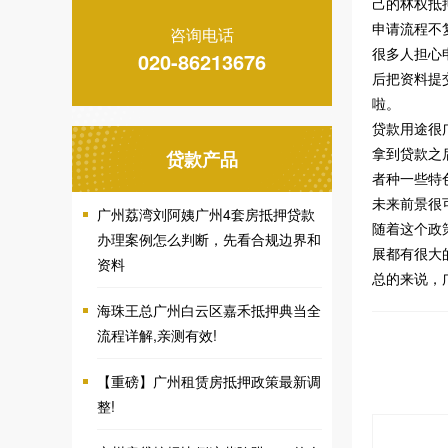
己的林权抵
申请流程不
咨询电话
很多人担心
020-86213676
后把资料提
啦。
贷款用途很
拿到贷款之
贷款产品
者种一些特
未来前景很
广州荔湾刘阿姨广州4套房抵押贷款
随着这个政
办理案例怎么判断，先看合规边界和
展都有很大
资料
总的来说，
海珠王总广州白云区嘉禾抵押典当全
流程详解,亲测有效!
【重磅】广州租赁房抵押政策最新调
整!