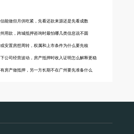
评估能做但月供吃紧，先看还款来源还是先看成数
广州用款，跨城抵押咨询时最怕哪几类信息说不圆
房或安置房想周转，权属和上市条件为什么要先核
名下公司经营波动，房产抵押时收入证明怎么解释更稳
共有房产做抵押，另一方长期不在广州要先准备什么