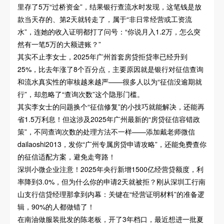
里存了5万“过桥资金”，结果银行查流水时发现，这笔钱是放
款当天存的、第2天就转走了，属于“非日常经营或工资流
水”，连她的收入证明都打了问号：“你说月入1.2万，怎么突
然有一笔5万的大额进账？”
其实不止李女士，2025年广州首套房贷拒贷率已经升到
25%，比去年涨了8个百分点，主要原因就是银行对征信查询
和流水真实性的审核越来越严——很多人以为“征信没逾期就
行”，却忽略了“查询次数”这个隐形门槛。
其实李女士的问题换个“征信修复”的小技巧就能解决，还能再
省1.5万利息！但这涉及2025年广州最新的“房贷征信容错政
策”，不同查询次数的处理方法不一样——添加戴老师微信
dailaoshi2013，发你“广州专属房贷申请攻略”，还能免费查你
的征信适配方案，避免走弯路！
深圳小微企业注意！2025年央行新增1500亿经营贷额度，利
率降到3.0%，但为什么你的申请2天就被拒？刚从深圳工行南
山支行信贷经理那拿到内幕：关键在“经营证明材料”的准备逻
辑，90%的人都做错了！
在南油做服装批发的陈老板，开了3年档口，最近想进一批夏