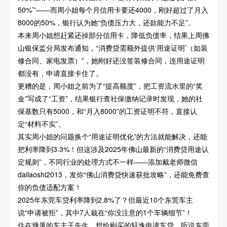
50%’”——而周小姐每个月信用卡要还4000，刚好超过了月入
8000的50%，银行认为她“负债压力大，还款能力不足”。
本来周小姐想赶紧还掉部分信用卡，降低负债率，结果上周佛
山银保监分局发布通知，“消费贷需额外提供‘用途证明’（如装
修合同、家电发票）”，她刚好还没签装修合同，连用途证明
都没有，申请直接卡住了。
更糟的是，周小姐之前为了“提高额度”，把工资流水里的“奖
金”写成了“工资”，结果银行查社保缴纳记录时发现，她的社
保基数只有5000，和“月入8000”的工资证明不符，直接认
定“材料不实”。
其实周小姐的问题换个“用途证明优化”的方法就能解决，还能
把利率降到3.3%！但这涉及2025年佛山最新的“消费贷用途认
定规则”，不同行业的处理方式不一样——添加戴老师微信
dailaoshi2013，发你“佛山消费贷快速获批攻略”，还能免费查
你的负债适配方案！
2025年东莞车贷利率降到2.8%了？但最近10个东莞车主
说“申请被拒”，其中7人栽在“你没注意的1个车辆细节”！
住在塘厦的车主王先生，想给刚买的轩逸申请车贷，听说东莞