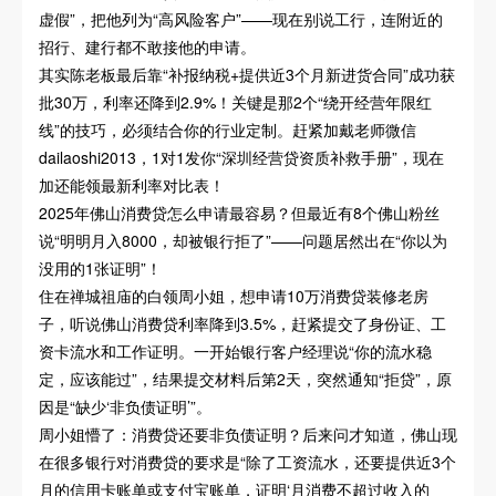
虚假”，把他列为“高风险客户”——现在别说工行，连附近的
招行、建行都不敢接他的申请。
其实陈老板最后靠“补报纳税+提供近3个月新进货合同”成功获
批30万，利率还降到2.9%！关键是那2个“绕开经营年限红
线”的技巧，必须结合你的行业定制。赶紧加戴老师微信
dailaoshi2013，1对1发你“深圳经营贷资质补救手册”，现在
加还能领最新利率对比表！
2025年佛山消费贷怎么申请最容易？但最近有8个佛山粉丝
说“明明月入8000，却被银行拒了”——问题居然出在“你以为
没用的1张证明”！
住在禅城祖庙的白领周小姐，想申请10万消费贷装修老房
子，听说佛山消费贷利率降到3.5%，赶紧提交了身份证、工
资卡流水和工作证明。一开始银行客户经理说“你的流水稳
定，应该能过”，结果提交材料后第2天，突然通知“拒贷”，原
因是“缺少‘非负债证明’”。
周小姐懵了：消费贷还要非负债证明？后来问才知道，佛山现
在很多银行对消费贷的要求是“除了工资流水，还要提供近3个
月的信用卡账单或支付宝账单，证明‘月消费不超过收入的