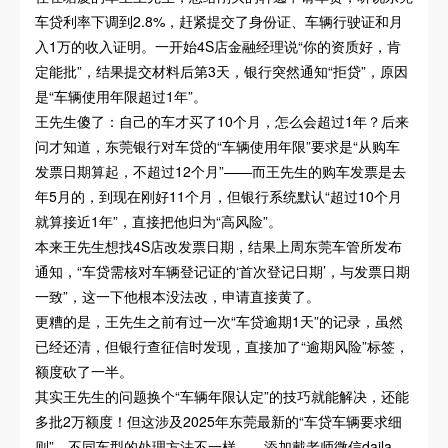
车贷利率下调到2.8%，赶紧提交了身份证、车辆行驶证和月
入1万的收入证明。一开始4S店金融经理说“你的资质好，肯
定能批”，结果提交材料后第3天，银行突然通知“拒贷”，原因
是“车辆使用年限超过1年”。
王先生傻了：自己的车才买了10个月，怎么会超过1年？后来
问才知道，东莞银行对车贷的“车辆使用年限”要求是“从购车
发票日期算起，不超过12个月”——而王先生的购车发票是去
年5月的，到现在刚好11个月，但银行系统默认“超过10个月
就算接近1年”，直接把他归为“高风险”。
本来王先生想找4S店改发票日期，结果上周东莞车管所发布
通知，“车贷需核对车辆登记证的‘首次登记日期’，与发票日期
一致”，这一下他根本没法改，申请直接黄了。
更糟的是，王先生之前有过一次“车贷逾期1天”的记录，虽然
已经还清，但银行查征信时发现，直接加了“逾期风险”标签，
额度砍了一半。
其实王先生的问题换个“车辆年限认定”的技巧就能解决，还能
多批2万额度！但这涉及2025年东莞最新的“车贷车辆要求细
则”，不同车型的处理方法不一样——添加戴老师微信daila