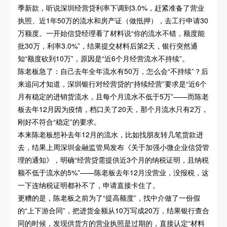
季新款，听说深圳经营贷利率下调到3.0%，赶紧准备了营业
执照、近1年50万的流水和房产证（做抵押），去工行申请30
万额度。一开始信贷经理看了材料说“你的流水不错，额度能
批30万，利率3.0%”，结果提交材料后第2天，银行突然通
知“额度砍到10万”，原因是“近6个月经营流水不持续”。
陈老板急了：自己去年全年流水有50万，怎么会“不持续”？后
来追问才知道，深圳银行对经营贷的“持续经营”要求是“近6个
月有稳定的进销货流水，且每个月流水不低于5万”——而陈老
板去年12月因为疫情，档口关了20天，那个月流水只有2万，
刚好不符合“稳定”的要求。
本来陈老板想补去年12月的流水，比如找朋友转几笔货款进
去，结果上周深圳金融监管局发布《关于加强小微企业信贷管
理的通知》，明确“经营贷需提供近3个月的纳税证明，且纳税
额不低于流水的5%”——陈老板去年12月没营业，没报税，这
一下连纳税证明都补不了，申请直接卡住了。
更糟的是，陈老板之前为了“提高额度”，找中介做了一份假
的“上下游合同”，把进货金额从10万写成20万，结果银行查合
同的时候，发现供货方的营业执照是过期的，直接认定“材料