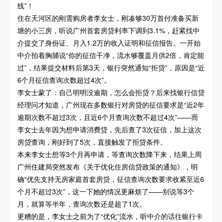
线”！
住在天河区的刚需购房者李女士，刚凑够30万首付准备买新
塘的小三房，听说广州首套房贷利率下调到3.1%，赶紧找中
介提交了身份证、月入1.2万的收入证明和征信报告。一开始
中介拍着胸脯说“你的征信干净，流水够覆盖月供2倍，肯定能
过”，结果提交材料后第3天，银行突然通知“拒贷”，原因是“近
6个月征信查询次数超过4次”。
李女士蒙了：自己明明没逾期，怎么会拒贷？后来找银行信贷
经理问才知道，广州现在多数银行对房贷的征信要求是“近2年
逾期次数不超过3次，且近6个月查询次数不超过4次”——而
李女士去年因为想申请消费贷，先后查了3次征信，加上这次
房贷查询，刚好到了5次，直接触发了拒贷条件。
本来李女士想等3个月再申请，等查询次数降下来，结果上周
广州住建局突然发布《关于优化住房信贷政策的通知》，明
确“优先支持无房家庭首套房贷，征信查询次数要求收紧至近6
个月不超过3次”，这一下她的情况更麻烦了——别说等3个
月，就算等半年，查询次数还是超了1次。
更糟的是，李女士之前为了“优化”流水，听中介的话往银行卡