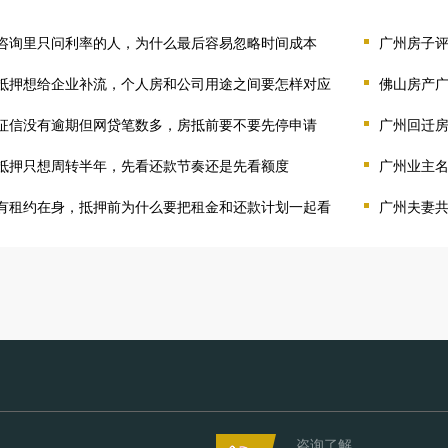
咨询里只问利率的人，为什么最后容易忽略时间成本
广州房子
抵押想给企业补流，个人房和公司用途之间要怎样对应
佛山房产
征信没有逾期但网贷笔数多，房抵前要不要先停申请
广州回迁
抵押只想周转半年，先看还款节奏还是先看额度
广州业主
有租约在身，抵押前为什么要把租金和还款计划一起看
广州夫妻
咨询了解