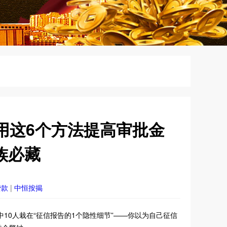
用这6个方法提高审批金
族必藏
贷款
|
中恒按揭
其中10人栽在“征信报告的1个隐性细节”——你以为自己征信