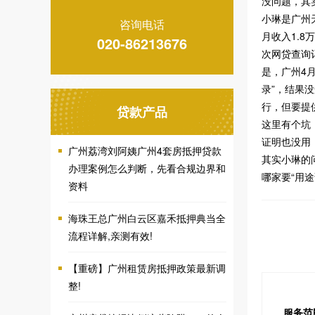
没问题，其
小琳是广州
咨询电话
月收入1.
020-86213676
次网贷查询
是，广州4
录”，结果
行，但要提
贷款产品
这里有个坑
证明也没用
广州荔湾刘阿姨广州4套房抵押贷款
其实小琳的
办理案例怎么判断，先看合规边界和
哪家要“用途
资料
海珠王总广州白云区嘉禾抵押典当全
流程详解,亲测有效!
【重磅】广州租赁房抵押政策最新调
整!
服务范