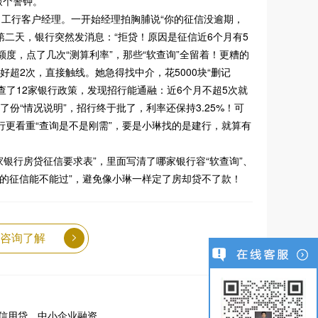
敲个警钟。
工行客户经理。一开始经理拍胸脯说“你的征信没逾期，
第二天，银行突然发消息：“拒贷！原因是征信近6个月有5
度，点了几次“测算利率”，那些“软查询”全留着！更糟的
好超2次，直接触线。她急得找中介，花5000块“删记
查了12家银行政策，发现招行能通融：近6个月不超5次就
份“情况说明”，招行终于批了，利率还保持3.25%！可
农行更看重“查询是不是刚需”，要是小琳找的是建行，就算有
家银行房贷征信要求表”，里面写清了哪家银行容“软查询”、
查“你的征信能不能过”，避免像小琳一样定了房却贷不了款！
咨询了解
信用贷、中小企业融资、