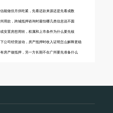
评估能做但月供吃紧，先看还款来源还是先看成数
广州用款，跨城抵押咨询时最怕哪几类信息说不圆
房或安置房想周转，权属和上市条件为什么要先核
名下公司经营波动，房产抵押时收入证明怎么解释更稳
共有房产做抵押，另一方长期不在广州要先准备什么