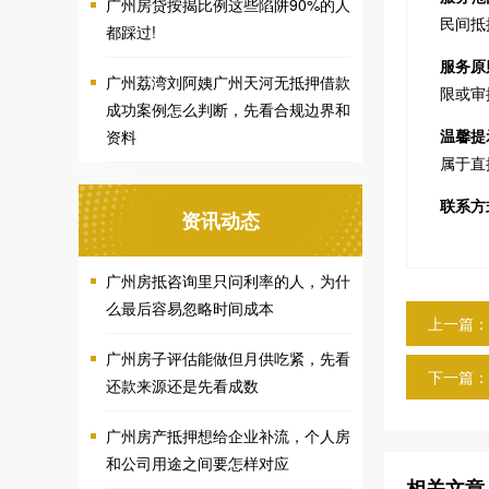
广州房贷按揭比例这些陷阱90%的人
民间抵
都踩过!
服务原
广州荔湾刘阿姨广州天河无抵押借款
限或审
成功案例怎么判断，先看合规边界和
温馨提
资料
属于直
联系方
资讯动态
广州房抵咨询里只问利率的人，为什
么最后容易忽略时间成本
上一篇：
广州房子评估能做但月供吃紧，先看
下一篇：
还款来源还是先看成数
广州房产抵押想给企业补流，个人房
和公司用途之间要怎样对应
相关文章