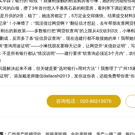
实早踩了银行的“暗线”！就像刚接触的刚需购房者小琳，她的经历能给你
天河的白领，攒了3年首付想入手番禺石碁的刚需房，看利率下调赶紧找了
8万是月供的2倍，稳了”，她连房都定了，5万定金交得痛快。结果提交材料
记录”！小琳懵了：“我没借过网贷啊？”翻征信才想起，去年帮朋友查网贷额
月刚出的新政策——多数银行把“网贷软查询”的上限从4次砍到3次，小琳刚
没删成，反而多了条“征信异议查询”，现在连建行都不敢接她的单！我帮她
供“查询用途证明”——小琳找朋友要聊天记录，让网贷开“未借款证明”，写了
：不是所有银行都认“情况说明”——建行要求“软查询必须近3个月内”，
！
问题解决起来不难，但关键是要“选对银行+用对方法”！我整理了“广州15
证明”。添加戴老师微信dailaoshi2013，发你这份表，还能免费帮你
咨询电话：020-86213676
围：
广州房产抵押贷款、按揭房抵押、全款房抵押、房产一押二押、银行