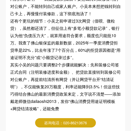
对公账户，不能转到自己或家人账户。小吴本来想把钱转到自
己卡上，再慢慢付装修款，这下彻底泡汤了！
还有个更坑的细节：小吴之前申请过3次网贷（借呗、微粒
贷），虽然都还清了，但征信上有“多笔小额贷款记录”，银行
认为他“负债压力大”，就算用途符合要求，额度也只能批10
万。我查了佛山银保监的最新数据，2025年一季度消费贷拒
贷率是22%，比去年涨了7个百分点，60%的拒贷原因都是“用
途证明不充分”或“小额贷记录过多”。
其实小吴的问题只要调整2个步骤就能解决：先和装修公司签
正式合同（注明装修进度和金额）、把贷款直接转到装修公司
对公账户，再提前结清所有网贷（并让网贷平台开“结清证
明”），不仅能恢复20万额度，利率还能降到3.5%！但这些技
巧得结合佛山的最新消费贷政策来定，文字说不清楚——添加
戴老师微信dailaoshi2013，发你“佛山消费贷用途证明模板
+网贷结清攻略”，还能免费
咨询电话：020-86213676