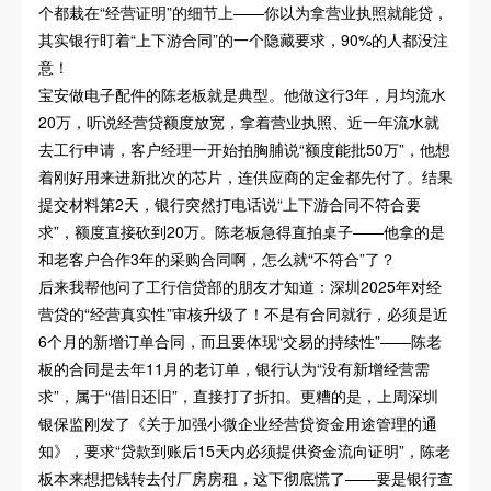
个都栽在“经营证明”的细节上——你以为拿营业执照就能贷，
其实银行盯着“上下游合同”的一个隐藏要求，90%的人都没注
意！
宝安做电子配件的陈老板就是典型。他做这行3年，月均流水
20万，听说经营贷额度放宽，拿着营业执照、近一年流水就
去工行申请，客户经理一开始拍胸脯说“额度能批50万”，他想
着刚好用来进新批次的芯片，连供应商的定金都先付了。结果
提交材料第2天，银行突然打电话说“上下游合同不符合要
求”，额度直接砍到20万。陈老板急得直拍桌子——他拿的是
和老客户合作3年的采购合同啊，怎么就“不符合”了？
后来我帮他问了工行信贷部的朋友才知道：深圳2025年对经
营贷的“经营真实性”审核升级了！不是有合同就行，必须是近
6个月的新增订单合同，而且要体现“交易的持续性”——陈老
板的合同是去年11月的老订单，银行认为“没有新增经营需
求”，属于“借旧还旧”，直接打了折扣。更糟的是，上周深圳
银保监刚发了《关于加强小微企业经营贷资金用途管理的通
知》，要求“贷款到账后15天内必须提供资金流向证明”，陈老
板本来想把钱转去付厂房房租，这下彻底慌了——要是银行查