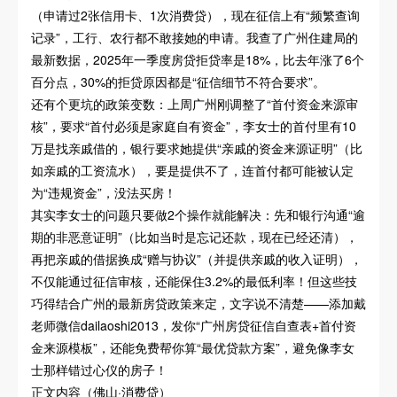
（申请过2张信用卡、1次消费贷），现在征信上有“频繁查询
记录”，工行、农行都不敢接她的申请。我查了广州住建局的
最新数据，2025年一季度房贷拒贷率是18%，比去年涨了6个
百分点，30%的拒贷原因都是“征信细节不符合要求”。
还有个更坑的政策变数：上周广州刚调整了“首付资金来源审
核”，要求“首付必须是家庭自有资金”，李女士的首付里有10
万是找亲戚借的，银行要求她提供“亲戚的资金来源证明”（比
如亲戚的工资流水），要是提供不了，连首付都可能被认定
为“违规资金”，没法买房！
其实李女士的问题只要做2个操作就能解决：先和银行沟通“逾
期的非恶意证明”（比如当时是忘记还款，现在已经还清），
再把亲戚的借据换成“赠与协议”（并提供亲戚的收入证明），
不仅能通过征信审核，还能保住3.2%的最低利率！但这些技
巧得结合广州的最新房贷政策来定，文字说不清楚——添加戴
老师微信dailaoshi2013，发你“广州房贷征信自查表+首付资
金来源模板”，还能免费帮你算“最优贷款方案”，避免像李女
士那样错过心仪的房子！
正文内容（佛山·消费贷）