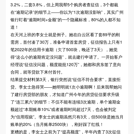
3.2%，二套3.8%，但上周我帮5个购房者查征信，3个都栽
在“逾期记录”的细节上——你以为“1次逾期没影响”，其实广州
银行盯着“逾期时间+金额”的一个隐藏标准，80%的人都不知
道！
在天河上班的李女士就是例子。她在白云区看了套89平的刚
需房，首付凑了30万，准备申请首套房贷，征信报告上只有1
笔2022年的信用卡逾期（欠了500块，晚还了3天），她觉
得“这么小的逾期肯定没问题”，就去建行申请了。一开始客户
经理说“征信没问题，额度能批120万”，她都和房东签了意向
合同，就等贷款下来付首付。
结果提交材料第3天，银行突然说“征信不符合要求”，直接拒
贷。李女士急得哭——她明明就1次小逾期啊！后来我帮她问
了建行房贷部的朋友，才知道广州今年的房贷征信要求升级
了“连三累六”的细节：不仅不能有连续3次逾期，单个逾期金
额超过“本期账单10%”或者逾期时间超过7天，也会被判定
为“信用瑕疵”。李女士的逾期虽然只有3天，但500块是她当月
账单的20%（当月账单2500块），刚好踩了红线！
更糟的是，李女士之前为了“提高额度”，半年内查了3次征信