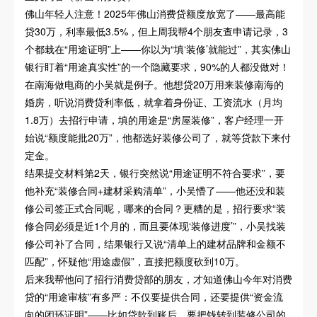
佛山年轻人注意！2025年佛山消费贷额度放宽了——最高能
贷30万，利率最低3.5%，但上周我帮4个朋友查申请记录，3
个都栽在“用途证明”上——你以为“填‘装修’就能过”，其实佛山
银行盯着“用途真实性”的一个隐藏要求，90%的人都没做对！
在南海做电商的小吴就是例子。他想贷20万用来装修南海的
婚房，听说消费贷利率低，就拿着身份证、工资流水（月均
1.8万）去招行申请，填的用途是“房屋装修”，客户经理一开
始说“额度能批20万”，他都选好装修公司了，就等贷款下来付
定金。
结果提交材料第2天，银行突然说“用途证明不符合要求”，要
他补充“装修合同+建材采购清单”，小吴懵了——他还没和装
修公司签正式合同呢，哪来的合同？更糟的是，招行要求“装
修合同必须是近1个月的，而且要体现‘装修进度’”，小吴找装
修公司补了合同，结果银行又说“清单上的建材品牌和金额不
匹配”，怀疑他“用途虚假”，直接把额度砍到10万。
后来我帮他问了招行消费贷部的朋友，才知道佛山今年对消费
贷的“用途审核”有多严：不仅要提供合同，还要提供“资金流
向的闭环证明”——比如贷款到账后，要把钱转到装修公司的