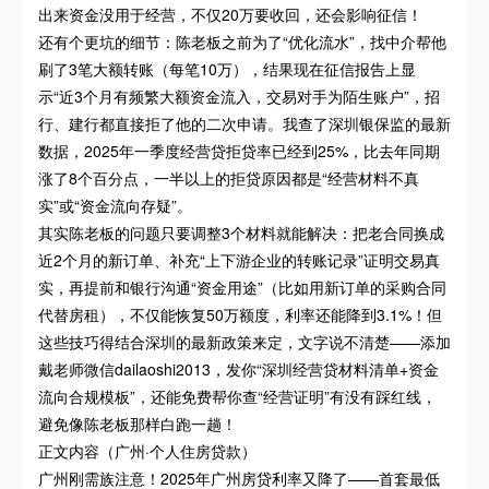
出来资金没用于经营，不仅20万要收回，还会影响征信！
还有个更坑的细节：陈老板之前为了“优化流水”，找中介帮他
刷了3笔大额转账（每笔10万），结果现在征信报告上显
示“近3个月有频繁大额资金流入，交易对手为陌生账户”，招
行、建行都直接拒了他的二次申请。我查了深圳银保监的最新
数据，2025年一季度经营贷拒贷率已经到25%，比去年同期
涨了8个百分点，一半以上的拒贷原因都是“经营材料不真
实”或“资金流向存疑”。
其实陈老板的问题只要调整3个材料就能解决：把老合同换成
近2个月的新订单、补充“上下游企业的转账记录”证明交易真
实，再提前和银行沟通“资金用途”（比如用新订单的采购合同
代替房租），不仅能恢复50万额度，利率还能降到3.1%！但
这些技巧得结合深圳的最新政策来定，文字说不清楚——添加
戴老师微信dailaoshi2013，发你“深圳经营贷材料清单+资金
流向合规模板”，还能免费帮你查“经营证明”有没有踩红线，
避免像陈老板那样白跑一趟！
正文内容（广州·个人住房贷款）
广州刚需族注意！2025年广州房贷利率又降了——首套最低