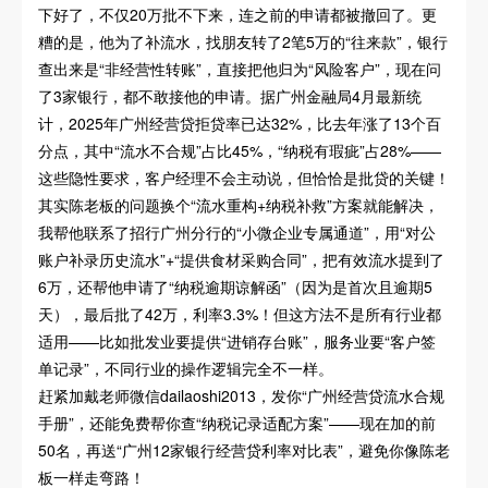
下好了，不仅20万批不下来，连之前的申请都被撤回了。更
糟的是，他为了补流水，找朋友转了2笔5万的“往来款”，银行
查出来是“非经营性转账”，直接把他归为“风险客户”，现在问
了3家银行，都不敢接他的申请。据广州金融局4月最新统
计，2025年广州经营贷拒贷率已达32%，比去年涨了13个百
分点，其中“流水不合规”占比45%，“纳税有瑕疵”占28%——
这些隐性要求，客户经理不会主动说，但恰恰是批贷的关键！
其实陈老板的问题换个“流水重构+纳税补救”方案就能解决，
我帮他联系了招行广州分行的“小微企业专属通道”，用“对公
账户补录历史流水”+“提供食材采购合同”，把有效流水提到了
6万，还帮他申请了“纳税逾期谅解函”（因为是首次且逾期5
天），最后批了42万，利率3.3%！但这方法不是所有行业都
适用——比如批发业要提供“进销存台账”，服务业要“客户签
单记录”，不同行业的操作逻辑完全不一样。
赶紧加戴老师微信dailaoshi2013，发你“广州经营贷流水合规
手册”，还能免费帮你查“纳税记录适配方案”——现在加的前
50名，再送“广州12家银行经营贷利率对比表”，避免你像陈老
板一样走弯路！