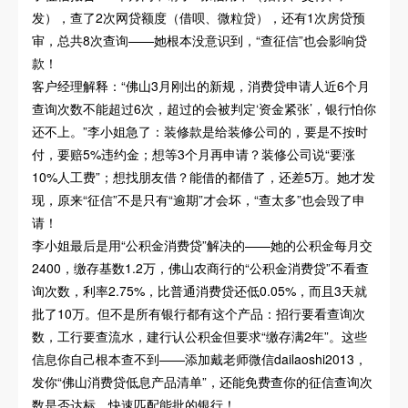
发），查了2次网贷额度（借呗、微粒贷），还有1次房贷预
审，总共8次查询——她根本没意识到，“查征信”也会影响贷
款！
客户经理解释：“佛山3月刚出的新规，消费贷申请人近6个月
查询次数不能超过6次，超过的会被判定‘资金紧张’，银行怕你
还不上。”李小姐急了：装修款是给装修公司的，要是不按时
付，要赔5%违约金；想等3个月再申请？装修公司说“要涨
10%人工费”；想找朋友借？能借的都借了，还差5万。她才发
现，原来“征信”不是只有“逾期”才会坏，“查太多”也会毁了申
请！
李小姐最后是用“公积金消费贷”解决的——她的公积金每月交
2400，缴存基数1.2万，佛山农商行的“公积金消费贷”不看查
询次数，利率2.75%，比普通消费贷还低0.05%，而且3天就
批了10万。但不是所有银行都有这个产品：招行要看查询次
数，工行要查流水，建行认公积金但要求“缴存满2年”。这些
信息你自己根本查不到——添加戴老师微信dailaoshi2013，
发你“佛山消费贷低息产品清单”，还能免费查你的征信查询次
数是否达标，快速匹配能批的银行！