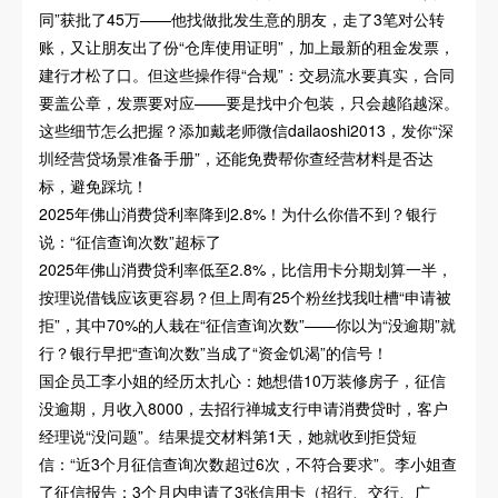
同”获批了45万——他找做批发生意的朋友，走了3笔对公转
账，又让朋友出了份“仓库使用证明”，加上最新的租金发票，
建行才松了口。但这些操作得“合规”：交易流水要真实，合同
要盖公章，发票要对应——要是找中介包装，只会越陷越深。
这些细节怎么把握？添加戴老师微信dailaoshi2013，发你“深
圳经营贷场景准备手册”，还能免费帮你查经营材料是否达
标，避免踩坑！
2025年佛山消费贷利率降到2.8%！为什么你借不到？银行
说：“征信查询次数”超标了
2025年佛山消费贷利率低至2.8%，比信用卡分期划算一半，
按理说借钱应该更容易？但上周有25个粉丝找我吐槽“申请被
拒”，其中70%的人栽在“征信查询次数”——你以为“没逾期”就
行？银行早把“查询次数”当成了“资金饥渴”的信号！
国企员工李小姐的经历太扎心：她想借10万装修房子，征信
没逾期，月收入8000，去招行禅城支行申请消费贷时，客户
经理说“没问题”。结果提交材料第1天，她就收到拒贷短
信：“近3个月征信查询次数超过6次，不符合要求”。李小姐查
了征信报告：3个月内申请了3张信用卡（招行、交行、广