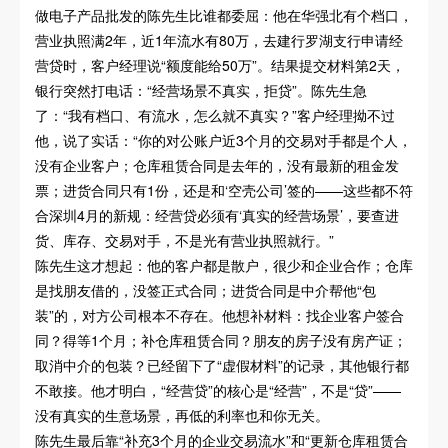
做电子产品批发的陈先生比谁都委屈：他在华强北有个档口，
营业执照满2年，近1年流水有80万，去建行罗湖支行申请经
营贷时，客户经理说“额度能给50万”。结果提交材料第2天，
银行突然打电话：“经营场景不真实，拒贷”。陈先生急
了：“我有档口、有流水，怎么就不真实？”客户经理拗不过
他，说了实话：“你的对公账户近3个月的交易对手都是个人，
没有企业客户；仓库租赁合同是去年的，没有最新的租金发
票；进货合同只有1份，还是和‘空壳公司’签的——这些都不符
合深圳4月的新规：经营贷必须有‘真实的经营场景’，要查进
货、库存、交易对手，不是光有营业执照就行。”
陈先生这才想起：他的客户都是散户，很少和企业合作；仓库
是找朋友借的，没签正式合同；进货合同是中介帮他“包
装”的，对方公司根本不存在。他想补材料：找企业客户签合
同？得等1个月；补仓库租赁合同？朋友的房子没有房产证；
取消中介的包装？已经留下了“虚假材料”的记录，其他银行都
不敢接。他才明白，“经营贷”的核心是“经营”，不是“贷”——
没有真实的生意场景，再低的利率也和你无关。
陈先生最后靠“补充3个月的企业交易流水”和“更新仓库租赁合