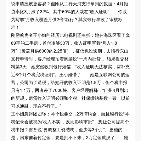
说申请应该更容易？但刚从工行天河支行拿到的数据：4月拒
贷率比3月涨了32%，其中60%的人栽在“收入证明”——你以
为写够“月收入覆盖月供2倍”就行？其实银行早改了审核标
准！
刚需购房者王小姐的经历比电视剧还曲折：她在海珠区看了套
89平的二手房，首付凑够30万，收入证明写着“月入1.8
万”（覆盖月供8000的2.25倍），征信也没逾期，去招行东山
支行申请时，客户经理拍着胸脯说“一周内批贷”。结果提交材
料第3天，她突然收到银行短信：“收入证明无法核实，需补充
近6个月个税完税证明”。王小姐懵了——她是互联网公司的运
营，公司为了避税，给她开的收入证明是1.8万，但个税申报
只有1.1万，两者差了7000块。客户经理解释：“广州4月刚出
的新规，房贷收入证明必须和个税、社保缴纳基数一致，以前
可以通融，现在不行了。”
王小姐急得团团转：补个税要交1.2万滞纳金，而且银行说“补
税记录会被视为‘收入不实’，反而影响审批”；想让公司提高个
税申报？财务说“要调整工资结构，至少等3个月”。更糟的
是，房东催着付定金，要是批不下来，2万定金就没了——她