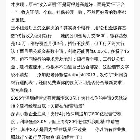
才发现，原来“收入证明”不是写得越高越好，而是要“三证合
一”：收入证明、个税、社保必须一致，不然再好看的数字都
是废纸。
王小姐最后是怎么解决的？其实换个银行，用“公积金缴存基
数”代替收入证明就行——她的公积金每月交3600，缴存基数
是1.5万，刚好覆盖月供2倍，招行不接受，但工行天河支行
认！而且用公积金基数申请，利率还能再降0.05%，多贷了15
万。但不同银行的要求天差地别：招行看个税，工行认公积
金，建行查流水，你根本不知道自己适合哪家。这些细节文字
说不清楚——添加戴老师微信dailaoshi2013，发你“广州房贷
银行适配表”，还能免费查你的收入证明是否符合最新要求，
避免白跑！
2025年深圳经营贷额度新增500亿！为什么你的申请3天就被
拒？建行经理透底：关键在“经营场景”
深圳小微企业注意！央行4月给深圳追加了500亿经营贷额
度，利率低至3.0%，但上周有30个粉丝找我吐槽“申请被
拒”，其中22人是因为“经营场景”不过关——你以为有营业执
照就行？银行早开始查“真实经营”了！