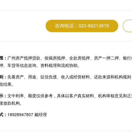
咨询电话：020-86213676
围：
广州房产抵押贷款、按揭房抵押、全款房抵押、房产一押二押、银行
押、车贷等信息咨询、资料梳理和流程协助。
则：
先看房产、用途、征信负债、收入或经营材料、还款来源和机构规则
批结果。
示：
文中利率、额度仅供参考，具体以客户真实材料、机构审核意见和正
接放款机构。
式：
18928947807 戴经理