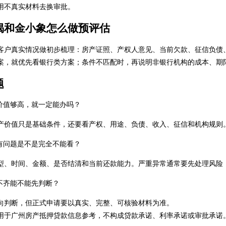
用不真实材料去换审批。
揭和金小象怎么做预评估
客户真实情况做初步梳理：房产证照、产权人意见、当前欠款、征信负债
案，就优先看银行类方案；条件不匹配时，再说明非银行机构的成本、期
题
价值够高，就一定能办吗？
产价值只是基础条件，还要看产权、用途、负债、收入、征信和机构规则
有问题是不是完全不能看？
型、时间、金额、是否结清和当前还款能力。严重异常通常要先处理风险
不齐能不能先判断？
向判断，但正式申请要以真实、完整、可核验材料为准。
用于广州房产抵押贷款信息参考，不构成贷款承诺、利率承诺或审批承诺