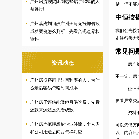
广州房贷按揭比例这些陷阱90%的人
估；但不能
都踩过!
中恒按
广州荔湾刘阿姨广州天河无抵押借款
我们会先按
成功案例怎么判断，先看合规边界和
走银行类方
资料
常见问
资讯动态
房产
不一定。房
广州房抵咨询里只问利率的人，为什
么最后容易忽略时间成本
征信
要看异常类
广州房子评估能做但月供吃紧，先看
还款来源还是先看成数
资料
广州房产抵押想给企业补流，个人房
可以先做方
和公司用途之间要怎样对应
以上内容只