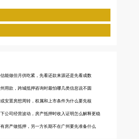
评估能做但月供吃紧，先看还款来源还是先看成数
广州用款，跨城抵押咨询时最怕哪几类信息说不圆
房或安置房想周转，权属和上市条件为什么要先核
名下公司经营波动，房产抵押时收入证明怎么解释更稳
共有房产做抵押，另一方长期不在广州要先准备什么