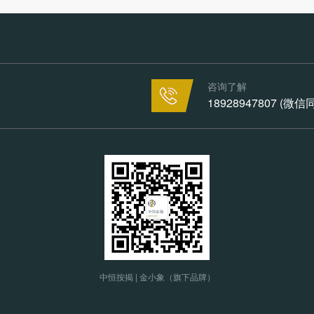
咨询了解
18928947807 (微
中恒按揭 | 金小象（旗下品牌）