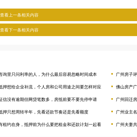
查看上一条相关内容
查看下一条相关内容
咨询里只问利率的人，为什么最后容易忽略时间成本
广州房子
抵押想给企业补流，个人房和公司用途之间要怎样对应
佛山房产
征信没有逾期但网贷笔数多，房抵前要不要先停申请
广州回迁
抵押只想周转半年，先看还款节奏还是先看额度
广州业主
有租约在身，抵押前为什么要把租金和还款计划一起看
广州夫妻