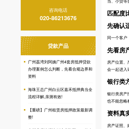
当、小贷等
咨询电话
匹配度
020-86213676
先确认
同一个客户
贷款产品
先看房
广州荔湾刘阿姨广州4套房抵押贷款
房产位置、
办理案例怎么判断，先看合规边界和
会一起进入
资料
银行类
海珠王总广州白云区嘉禾抵押典当全
银行类房产
流程详解,亲测有效!
也不能忽略
【重磅】广州租赁房抵押政策最新调
资料真
整!
房产证照、