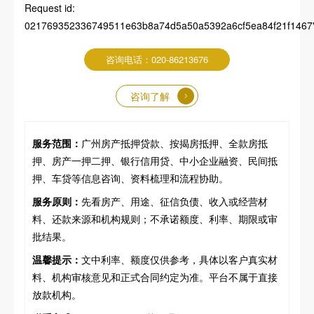
Request id:
021769352336749511e63b8a74d5a50a5392a6cf5ea84f21f1467","p
咨询电话：020-86213676
咨询了解
服务范围：
广州房产抵押贷款、按揭房抵押、全款房抵
押、房产一押二押、银行信用贷、中小企业融资、民间抵
押、车贷等信息咨询、资料梳理和流程协助。
服务原则：
先看房产、用途、征信负债、收入或经营材
料、还款来源和机构规则；不承诺额度、利率、期限或审
批结果。
温馨提示：
文中利率、额度仅供参考，具体以客户真实材
料、机构审核意见和正式合同约定为准。平台不属于直接
放款机构。