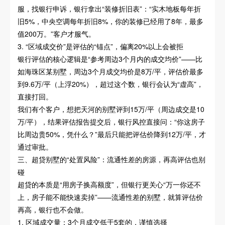
服，找银行申诉，银行拿出“装修折旧表”：“实木地板每年折
旧5%，中央空调每年折旧8%，你的装修已经用了8年，最多
值200万。”客户才服气。
3. “区域成交价”是评估的“锚点”，偏离20%以上会被拒
银行评估的核心逻辑是“参考周边3个月内的成交均价”——比
如海珠区某别墅，周边3个月成交均价是8万/平，评估价最多
到9.6万/平（上浮20%），超过这个数，银行会认为“虚高”，
直接打回。
我们有个客户，想把天河的别墅评到15万/平（周边成交是10
万/平），结果评估报告提交后，银行风控直接问：“你这房子
比周边贵50%，凭什么？”最后只能把评估价降到12万/平，才
通过审批。
三、超贷别墅的“处置风险”：流通性差的房源，再高评估也别
碰
超贷的本质是“用房子换高额度”，但银行更关心“万一你还不
上，房子能不能快速卖掉”——流通性差的别墅，就算评估价
再高，银行也不会做。
1. 区域成交量：3个月成交低于5套的，谨慎选择