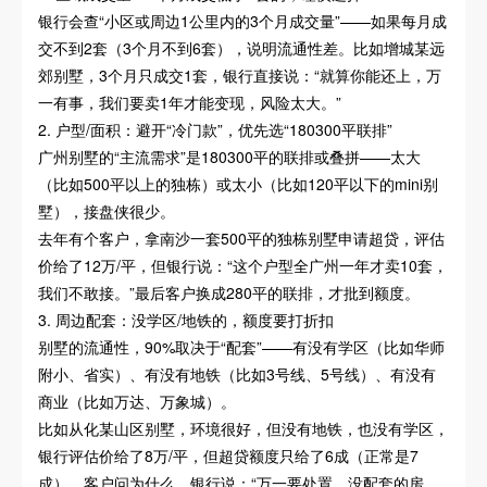
银行会查“小区或周边1公里内的3个月成交量”——如果每月成
交不到2套（3个月不到6套），说明流通性差。比如增城某远
郊别墅，3个月只成交1套，银行直接说：“就算你能还上，万
一有事，我们要卖1年才能变现，风险太大。”
2. 户型/面积：避开“冷门款”，优先选“180300平联排”
广州别墅的“主流需求”是180300平的联排或叠拼——太大
（比如500平以上的独栋）或太小（比如120平以下的mini别
墅），接盘侠很少。
去年有个客户，拿南沙一套500平的独栋别墅申请超贷，评估
价给了12万/平，但银行说：“这个户型全广州一年才卖10套，
我们不敢接。”最后客户换成280平的联排，才批到额度。
3. 周边配套：没学区/地铁的，额度要打折扣
别墅的流通性，90%取决于“配套”——有没有学区（比如华师
附小、省实）、有没有地铁（比如3号线、5号线）、有没有
商业（比如万达、万象城）。
比如从化某山区别墅，环境很好，但没有地铁，也没有学区，
银行评估价给了8万/平，但超贷额度只给了6成（正常是7
成）。客户问为什么，银行说：“万一要处置，没配套的房