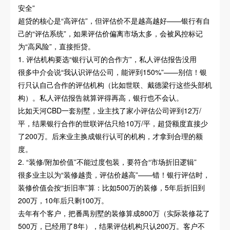
安全”
超贷的核心是“高评估”，但评估价不是越高越好——银行有自
己的“评估系统”，如果评估价偏离市场太多，会被风控标记
为“高风险”，直接拒贷。
1. 评估机构要选“银行认可的合作方”，私人评估报告没用
很多中介会说“我认识评估公司，能评到150%”——别信！银
行只认自己合作的评估机构（比如世联、戴德梁行这些头部机
构）。私人评估报告就算评得再高，银行也不会认。
比如天河CBD一套别墅，业主找了家小评估公司评到12万/
平，结果银行合作的世联评估只给10万/平，超贷额度直接少
了200万。后来业主换成银行认可的机构，才拿到合理的额
度。
2. “装修/附加价值”不能过度包装，要符合“市场折旧逻辑”
很多业主以为“装修越贵，评估价越高”——错！银行评估时，
装修价值会按“折旧率”算：比如500万的装修，5年后折旧到
200万，10年后只剩100万。
去年有个客户，把番禺别墅的装修算成800万（实际装修花了
500万，已经用了8年），结果评估机构只认200万。客户不