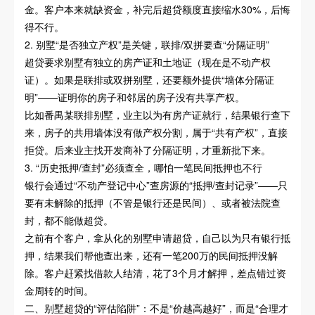
金。客户本来就缺资金，补完后超贷额度直接缩水30%，后悔
得不行。
2. 别墅“是否独立产权”是关键，联排/双拼要查“分隔证明”
超贷要求别墅有独立的房产证和土地证（现在是不动产权
证）。如果是联排或双拼别墅，还要额外提供“墙体分隔证
明”——证明你的房子和邻居的房子没有共享产权。
比如番禺某联排别墅，业主以为有房产证就行，结果银行查下
来，房子的共用墙体没有做产权分割，属于“共有产权”，直接
拒贷。后来业主找开发商补了分隔证明，才重新批下来。
3. “历史抵押/查封”必须查全，哪怕一笔民间抵押也不行
银行会通过“不动产登记中心”查房源的“抵押/查封记录”——只
要有未解除的抵押（不管是银行还是民间）、或者被法院查
封，都不能做超贷。
之前有个客户，拿从化的别墅申请超贷，自己以为只有银行抵
押，结果我们帮他查出来，还有一笔200万的民间抵押没解
除。客户赶紧找借款人结清，花了3个月才解押，差点错过资
金周转的时间。
二、别墅超贷的“评估陷阱”：不是“价越高越好”，而是“合理才