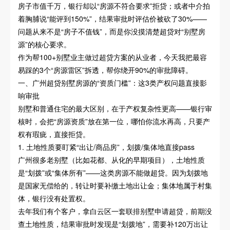
房子市值千万，银行却以“房源不符合要求”拒贷；或者中介拍
着胸脯说“能评到150%”，结果审批时评估价被砍了30%——
问题从来不是“房子不值钱”，而是你没摸清楚超贷对“别墅房
源”的核心要求。
作为帮100+别墅业主做过超贷方案的从业者，今天我把最容
易踩的3个“房源雷区”拆透，帮你绕开90%的审批障碍。
一、广州超贷别墅房源的“资质门槛”：这3类产权问题直接影
响审批
别墅和普通住宅的最大区别，在于产权复杂性更高——银行审
核时，会把“房源资质”放在第一位，哪怕你流水再高，只要产
权有瑕疵，直接拒贷。
1. 土地性质要盯紧“出让/商品房”，划拨/集体地直接pass
广州很多老别墅（比如花都、从化的早期项目），土地性质
是“划拨”或“集体所有”——这类房源不能做超贷。因为划拨地
是国家无偿给的，转让时要补缴土地出让金；集体地属于村集
体，银行没有处置权。
去年我们有个客户，拿白云区一套联排别墅申请超贷，前期没
查土地性质，结果审批时发现是“划拨地”，需要补120万出让