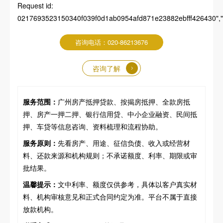
Request id:
0217693523150340f039f0d1ab0954afd871e23882ebfff426430","pa
咨询电话：020-86213676
咨询了解
服务范围：
广州房产抵押贷款、按揭房抵押、全款房抵
押、房产一押二押、银行信用贷、中小企业融资、民间抵
押、车贷等信息咨询、资料梳理和流程协助。
服务原则：
先看房产、用途、征信负债、收入或经营材
料、还款来源和机构规则；不承诺额度、利率、期限或审
批结果。
温馨提示：
文中利率、额度仅供参考，具体以客户真实材
料、机构审核意见和正式合同约定为准。平台不属于直接
放款机构。