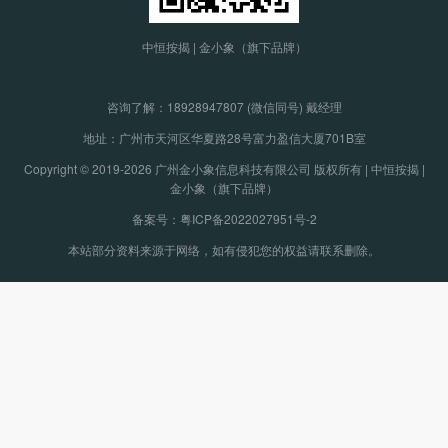
中恒按揭 | 金小象（旗下品牌）
咨询了解：
18928947807 (微信同号) 戴经理
地址：广州市天河区华夏路28号富力盈信大厦701B室
Copyright © 2019-2026 广州金小象信息科技有限公司 版权所有 | 中恒按揭 |
金小象（旗下品牌）
备案号：粤ICP备2022027951号-2
本站部分资料来源于网络，如有侵犯您的权益请联系删除。