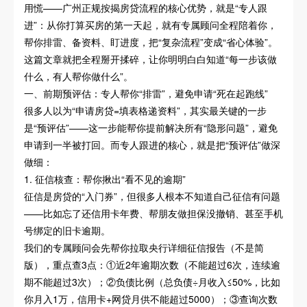
用慌——广州正规按揭房贷流程的核心优势，就是“专人跟
进”：从你打算买房的第一天起，就有专属顾问全程陪着你，
帮你排雷、备资料、盯进度，把“复杂流程”变成“省心体验”。
这篇文章就把全程掰开揉碎，让你明明白白知道“每一步该做
什么，有人帮你做什么”。
一、前期预评估：专人帮你“排雷”，避免申请“死在起跑线”
很多人以为“申请房贷=填表格递资料”，其实最关键的一步
是“预评估”——这一步能帮你提前解决所有“隐形问题”，避免
申请到一半被打回。而专人跟进的核心，就是把“预评估”做深
做细：
1. 征信核查：帮你揪出“看不见的逾期”
征信是房贷的“入门券”，但很多人根本不知道自己征信有问题
——比如忘了还信用卡年费、帮朋友做担保没撤销、甚至手机
号绑定的旧卡逾期。
我们的专属顾问会先帮你拉取央行详细征信报告（不是简
版），重点查3点：①近2年逾期次数（不能超过6次，连续逾
期不能超过3次）；②负债比例（总负债÷月收入≤50%，比如
你月入1万，信用卡+网贷月供不能超过5000）；③查询次数