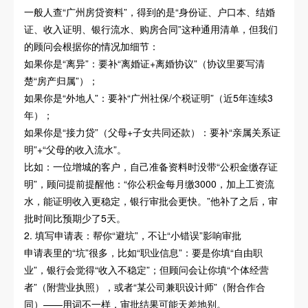
一般人查“广州房贷资料”，得到的是“身份证、户口本、结婚
证、收入证明、银行流水、购房合同”这种通用清单，但我们
的顾问会根据你的情况加细节：
如果你是“离异”：要补“离婚证+离婚协议”（协议里要写清
楚“房产归属”）；
如果你是“外地人”：要补“广州社保/个税证明”（近5年连续3
年）；
如果你是“接力贷”（父母+子女共同还款）：要补“亲属关系证
明”+“父母的收入流水”。
比如：一位增城的客户，自己准备资料时没带“公积金缴存证
明”，顾问提前提醒他：“你公积金每月缴3000，加上工资流
水，能证明收入更稳定，银行审批会更快。”他补了之后，审
批时间比预期少了5天。
2. 填写申请表：帮你“避坑”，不让“小错误”影响审批
申请表里的“坑”很多，比如“职业信息”：要是你填“自由职
业”，银行会觉得“收入不稳定”；但顾问会让你填“个体经营
者”（附营业执照），或者“某公司兼职设计师”（附合作合
同）——用词不一样，审批结果可能天差地别。