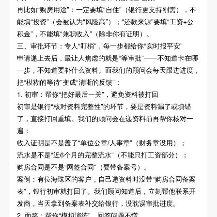
再比如“购房用途”：一定要填“自住”（银行更支持刚需），不
能填“投资”（会被认为“风险高”）；“还款来源”要填“工资+公
积金”，不能填“兼职收入”（除非你有证明）。
三、审批环节：专人“盯梢”，每一步都给你“实时报平安”
申请递上去后，最让人焦虑的就是“等审批”——不知道卡在哪
一步，不知道要补什么资料。而我们的顾问会每天跟进进度，
把“模糊的等待”变成“清晰的反馈”：
1. 初审：帮你“把好最后一关”，避免资料被打回
初审是银行“核对资料完整性”的环节，要是资料漏了或填错
了，直接打回重填。我们的顾问会在递资料前再帮你核对一
遍：
收入证明是不是盖了“单位公章/人事章”（财务章没用）；
流水是不是“近6个月的完整流水”（不能只打工资部分）；
购房合同是不是“网签合同”（要带备案号）。
案例：有位海珠区的客户，自己递资料时没带“购房合同备案
表”，银行初审就打回了。我们顾问知道后，立刻帮他联系开
发商，当天拿到备案表补交给银行，没耽误审批进度。
2. 面签：帮你“模拟演练”，回答问题不慌