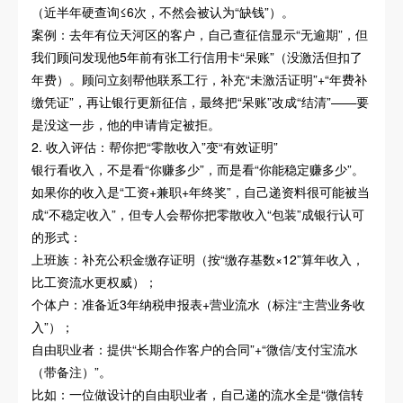
（近半年硬查询≤6次，不然会被认为“缺钱”）。
案例：去年有位天河区的客户，自己查征信显示“无逾期”，但
我们顾问发现他5年前有张工行信用卡“呆账”（没激活但扣了
年费）。顾问立刻帮他联系工行，补充“未激活证明”+“年费补
缴凭证”，再让银行更新征信，最终把“呆账”改成“结清”——要
是没这一步，他的申请肯定被拒。
2. 收入评估：帮你把“零散收入”变“有效证明”
银行看收入，不是看“你赚多少”，而是看“你能稳定赚多少”。
如果你的收入是“工资+兼职+年终奖”，自己递资料很可能被当
成“不稳定收入”，但专人会帮你把零散收入“包装”成银行认可
的形式：
上班族：补充公积金缴存证明（按“缴存基数×12”算年收入，
比工资流水更权威）；
个体户：准备近3年纳税申报表+营业流水（标注“主营业务收
入”）；
自由职业者：提供“长期合作客户的合同”+“微信/支付宝流水
（带备注）”。
比如：一位做设计的自由职业者，自己递的流水全是“微信转