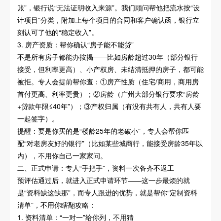
账”，银行说“无法证明收入来源”。我们顾问帮他把流水按“设
计项目”分类，附加上每个项目的合同和客户确认函，银行立
刻认可了他的“稳定收入”。
3. 房产资质：帮你确认“房子能不能贷”
不是所有房子都能办按揭——比如房龄超过30年（部分银行
接受，但利率更高）、小产权房、未结清抵押的房子，都可能
被拒。专人会提前帮你查：①房产性质（住宅/商用，商用房
首付更高、利率更贵）；②房龄（广州大部分银行要求“房龄
+贷款年限≤40年”）；③产权归属（有没有共有人，共有人要
一起签字）。
提醒：要是你买的是“楼龄25年的老破小”，专人会帮你匹
配“对老房友好的银行”（比如某些城商行，能接受房龄35年以
内），不用你自己一家家问。
二、正式申请：专人“手把手”，资料一次备齐不返工
预评估通过后，就进入正式申请环节——这一步最烦的就
是“资料缺这缺那”，而专人跟进的优势，就是帮你“定制资料
清单”，不用你瞎翻攻略：
1. 资料清单：“一对一”给你列，不用猜