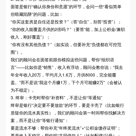
面签是银行“确认你身份和意愿”的环节，会问一些“看似简单
但暗藏陷阱”的问题，比如：
“你买这套房是自住还是投资？”（答“自住”，别答“投资”）；
“你的收入能覆盖月供的2倍吗？”（要答“能，加上公积金/兼职
收入，刚好覆盖”）；
“你有没有其他负债？”（如实说，但要补充“负债都在可控范
围”）。
我们的顾问会在面签前跟你模拟这些问题，帮你“组织语
言”——比如你是“销售”，收入有浮动，顾问会教你说：“我去
年全年收入20万，平均月入1.6万，月供8000，完全能覆
盖。”而不是说“我这个月赚1万，下个月可能赚2万”（会被认
为不稳定）。
3. 终审：卡壳时帮你“补资料”，不是让你“等通知”
终审是银行“决定要不要放款”的环节，要是卡壳了（比如银行
质疑你的流水真实性），我们的顾问会第一时间帮你找解决方
案，而不是让你“等银行通知”：
要是流水不够：帮你补充“年终奖流水”+“公积金缴存证明”；
要是收入不稳定：帮你找“共同借款人”（比如配偶/父母）；