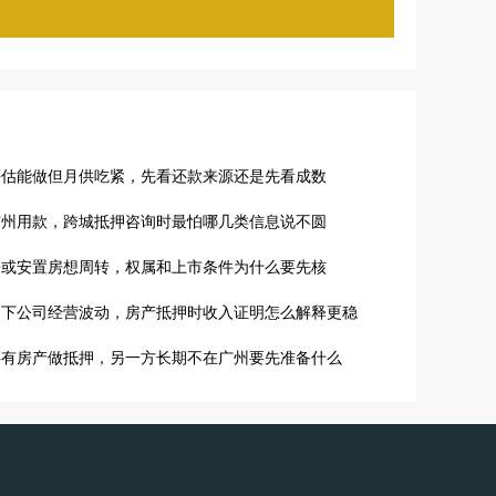
评估能做但月供吃紧，先看还款来源还是先看成数
广州用款，跨城抵押咨询时最怕哪几类信息说不圆
房或安置房想周转，权属和上市条件为什么要先核
名下公司经营波动，房产抵押时收入证明怎么解释更稳
共有房产做抵押，另一方长期不在广州要先准备什么