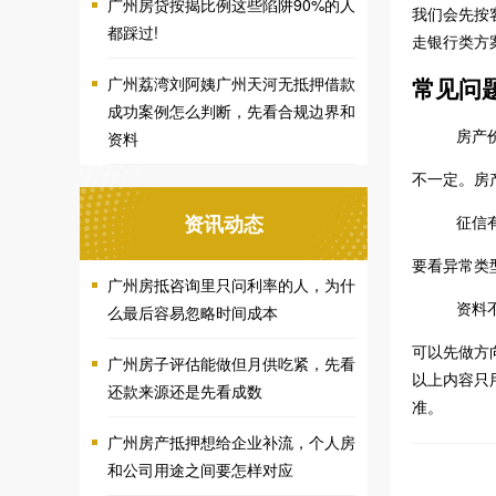
广州房贷按揭比例这些陷阱90%的人
我们会先按
都踩过!
走银行类方
常见问
广州荔湾刘阿姨广州天河无抵押借款
成功案例怎么判断，先看合规边界和
房产
资料
不一定。房
资讯动态
征信
要看异常类
广州房抵咨询里只问利率的人，为什
资料
么最后容易忽略时间成本
可以先做方
广州房子评估能做但月供吃紧，先看
以上内容只
还款来源还是先看成数
准。
广州房产抵押想给企业补流，个人房
和公司用途之间要怎样对应