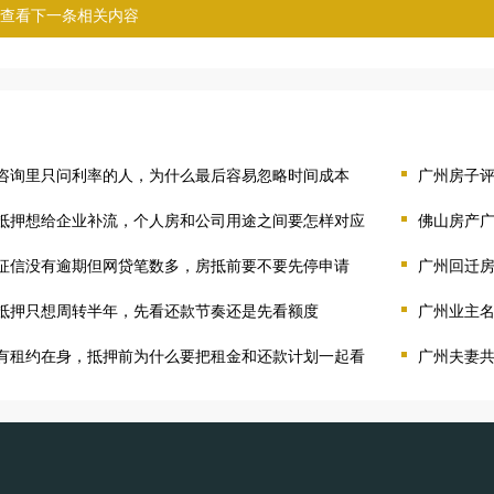
查看下一条相关内容
咨询里只问利率的人，为什么最后容易忽略时间成本
广州房子
抵押想给企业补流，个人房和公司用途之间要怎样对应
佛山房产
征信没有逾期但网贷笔数多，房抵前要不要先停申请
广州回迁
抵押只想周转半年，先看还款节奏还是先看额度
广州业主
有租约在身，抵押前为什么要把租金和还款计划一起看
广州夫妻