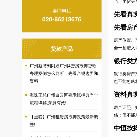
当、小贷等
咨询电话
先看真
020-86213676
先看房
房产位置、
会一起进入
贷款产品
银行类
广州荔湾刘阿姨广州4套房抵押贷款
办理案例怎么判断，先看合规边界和
银行类房产
资料
也不能忽略
资料真
海珠王总广州白云区嘉禾抵押典当全
流程详解,亲测有效!
房产证照、
估；但不能
【重磅】广州租赁房抵押政策最新调
整!
中恒按