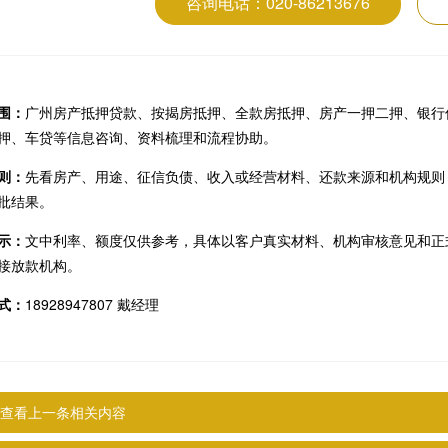
咨询电话：020-86213676
围：
广州房产抵押贷款、按揭房抵押、全款房抵押、房产一押二押、银行
押、车贷等信息咨询、资料梳理和流程协助。
则：
先看房产、用途、征信负债、收入或经营材料、还款来源和机构规则
批结果。
示：
文中利率、额度仅供参考，具体以客户真实材料、机构审核意见和正
接放款机构。
式：
18928947807 戴经理
查看上一条相关内容