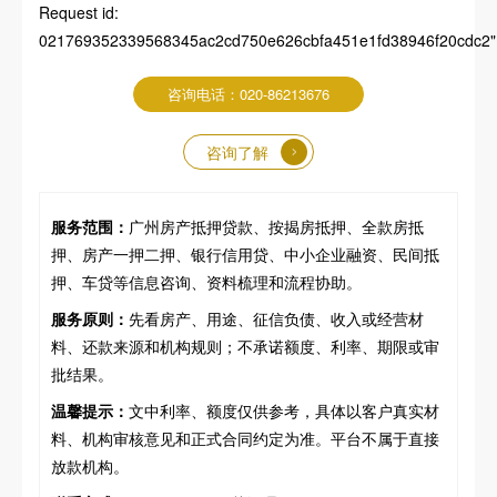
Request id:
021769352339568345ac2cd750e626cbfa451e1fd38946f20cdc2","pa
咨询电话：020-86213676
咨询了解
服务范围：
广州房产抵押贷款、按揭房抵押、全款房抵
押、房产一押二押、银行信用贷、中小企业融资、民间抵
押、车贷等信息咨询、资料梳理和流程协助。
服务原则：
先看房产、用途、征信负债、收入或经营材
料、还款来源和机构规则；不承诺额度、利率、期限或审
批结果。
温馨提示：
文中利率、额度仅供参考，具体以客户真实材
料、机构审核意见和正式合同约定为准。平台不属于直接
放款机构。