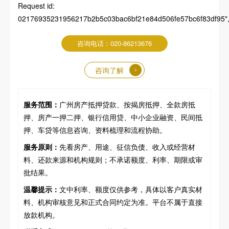
Request id:
02176935231956217b2b5c03bac6bf21e84d506fe57bc6f83df95","pa
咨询电话：020-86213676
咨询了解
服务范围：
广州房产抵押贷款、按揭房抵押、全款房抵
押、房产一押二押、银行信用贷、中小企业融资、民间抵
押、车贷等信息咨询、资料梳理和流程协助。
服务原则：
先看房产、用途、征信负债、收入或经营材
料、还款来源和机构规则；不承诺额度、利率、期限或审
批结果。
温馨提示：
文中利率、额度仅供参考，具体以客户真实材
料、机构审核意见和正式合同约定为准。平台不属于直接
放款机构。