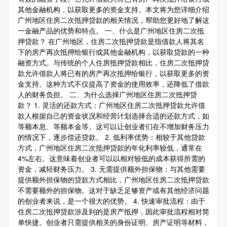
其他金融机构，以获取更多的资金支持。本文将为您详细介绍
广州地区住房二次抵押贷款的相关情况，帮助您更好地了解这
一金融产品的优势和特点。 一、什么是广州地区住房二次抵
押贷款？ 在广州地区，住房二次抵押贷款是指借款人将其名
下的房产再次抵押给银行或其他金融机构，以获取贷款的一种
融资方式。与传统的个人住房抵押贷款相比，住房二次抵押贷
款允许借款人将已有的房产再次抵押给银行，以获取更多的资
金支持。这种方式不仅提高了资金的使用效率，还降低了借款
人的财务负担。 二、为什么选择广州地区住房二次抵押贷
款？ 1. 灵活的还款方式：广州地区住房二次抵押贷款允许借
款人根据自己的资金状况和经营计划选择合适的还款方式，如
等额本息、等额本金等。这可以让创业者们在不增加财务压力
的情况下，逐步偿还贷款。 2. 低利率优势：相较于其他贷款
方式，广州地区住房二次抵押贷款的年化利率较低，通常在
4%左右。这意味着创业者可以以相对较低的成本获得所需的
资金，减轻财务压力。 3. 无需提供额外担保物：与其他需要
提供额外担保物的贷款方式相比，广州地区住房二次抵押贷款
不需要额外的担保物。这对于缺乏足够资产或有其他经济问题
的创业者来说，是一个很大的优势。 4. 快速审批流程：由于
住房二次抵押贷款涉及到的是房产抵押，因此审批流程相对简
单快捷。创业者只需提供相关的身份证明、房产证明等材料，