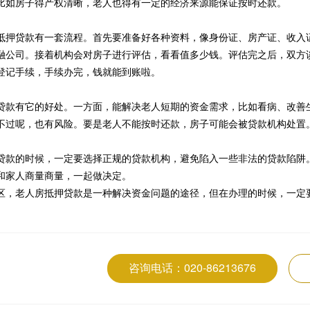
比如房子得产权清晰，老人也得有一定的经济来源能保证按时还款。
抵押贷款有一套流程。首先要准备好各种资料，像身份证、房产证、收入
融公司。接着机构会对房子进行评估，看看值多少钱。评估完之后，双方
登记手续，手续办完，钱就能到账啦。
贷款有它的好处。一方面，能解决老人短期的资金需求，比如看病、改善
不过呢，也有风险。要是老人不能按时还款，房子可能会被贷款机构处置
贷款的时候，一定要选择正规的贷款机构，避免陷入一些非法的贷款陷阱
和家人商量商量，一起做决定。
区，老人房抵押贷款是一种解决资金问题的途径，但在办理的时候，一定
咨询电话：020-86213676