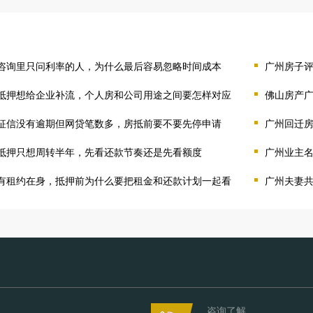
咨询里只问利率的人，为什么最后容易忽略时间成本
广州房子
抵押想给企业补流，个人房和公司用途之间要怎样对应
佛山房产
征信没有逾期但网贷笔数多，房抵前要不要先停申请
广州回迁
抵押只想周转半年，先看还款节奏还是先看额度
广州业主
有租约在身，抵押前为什么要把租金和还款计划一起看
广州夫妻
咨询了解