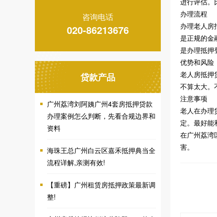
进行评估。
办理流程
咨询电话
办理老人房
020-86213676
是正规的金
是办理抵押
优势和风险
老人房抵押
贷款产品
不算太大。
注意事项
广州荔湾刘阿姨广州4套房抵押贷款
老人在办理
办理案例怎么判断，先看合规边界和
定。最好能
资料
在广州荔湾
害。
海珠王总广州白云区嘉禾抵押典当全
流程详解,亲测有效!
【重磅】广州租赁房抵押政策最新调
整!