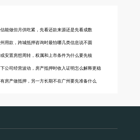
评估能做但月供吃紧，先看还款来源还是先看成数
广州用款，跨城抵押咨询时最怕哪几类信息说不圆
房或安置房想周转，权属和上市条件为什么要先核
名下公司经营波动，房产抵押时收入证明怎么解释更稳
共有房产做抵押，另一方长期不在广州要先准备什么