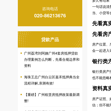
多久有结果
一句话说清
咨询电话
当、小贷等
020-86213676
先看真
先看房
贷款产品
房产位置、
会一起进入
广州荔湾刘阿姨广州4套房抵押贷款
办理案例怎么判断，先看合规边界和
银行类
资料
银行类房产
海珠王总广州白云区嘉禾抵押典当全
也不能忽略
流程详解,亲测有效!
资料真
【重磅】广州租赁房抵押政策最新调
房产证照、
整!
估；但不能