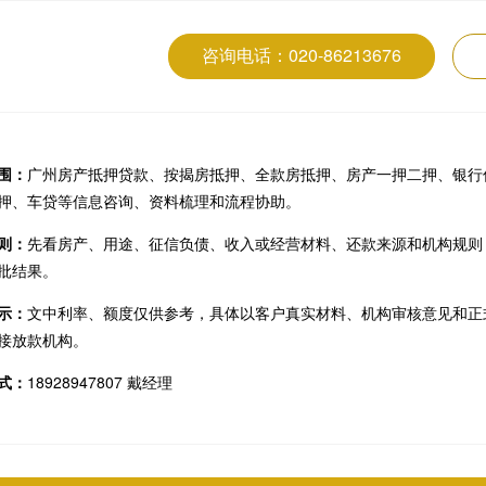
咨询电话：020-86213676
围：
广州房产抵押贷款、按揭房抵押、全款房抵押、房产一押二押、银行
押、车贷等信息咨询、资料梳理和流程协助。
则：
先看房产、用途、征信负债、收入或经营材料、还款来源和机构规则
批结果。
示：
文中利率、额度仅供参考，具体以客户真实材料、机构审核意见和正
接放款机构。
式：
18928947807 戴经理