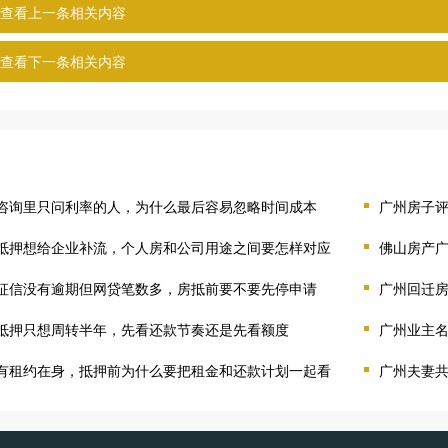
查看上一条相关内容
查看下一条相关内容
咨询里只问利率的人，为什么最后容易忽略时间成本
广州房子
抵押想给企业补流，个人房和公司用途之间要怎样对应
佛山房产
征信没有逾期但网贷笔数多，房抵前要不要先停申请
广州回迁
抵押只想周转半年，先看还款节奏还是先看额度
广州业主
有租约在身，抵押前为什么要把租金和还款计划一起看
广州夫妻