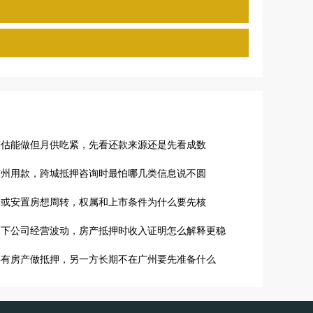
评估能做但月供吃紧，先看还款来源还是先看成数
广州用款，跨城抵押咨询时最怕哪几类信息说不圆
房或安置房想周转，权属和上市条件为什么要先核
名下公司经营波动，房产抵押时收入证明怎么解释更稳
共有房产做抵押，另一方长期不在广州要先准备什么