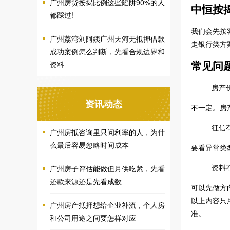
广州房贷按揭比例这些陷阱90%的人
中恒按
都踩过!
我们会先按
广州荔湾刘阿姨广州天河无抵押借款
走银行类方
成功案例怎么判断，先看合规边界和
常见问
资料
房产
资讯动态
不一定。房
征信
广州房抵咨询里只问利率的人，为什
么最后容易忽略时间成本
要看异常类
资料
广州房子评估能做但月供吃紧，先看
还款来源还是先看成数
可以先做方
以上内容只
广州房产抵押想给企业补流，个人房
准。
和公司用途之间要怎样对应