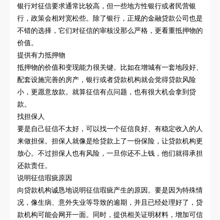
银行对征信要求通常比较高，但一些地方性银行或者民营银
行，政策会相对宽松些。除了银行，正规的金融贷款公司也是
不错的选择，它们对征信的审核没那么严格，更看重抵押物的
价值。
提供有力抵押物
抵押物的价值和变现能力很关键。比如在增城有一套地段好、
配套设施完善的房产，银行或者贷款机构就会觉得贷款风险
小，更愿意放款。就算征信有点问题，也有很大机会拿到贷
款。
找担保人
要是自己征信不太好，可以找一个征信良好、有稳定收入的人
来做担保。担保人就像是给贷款上了一份保险，让贷款机构更
放心。不过担保人也有风险，一旦你还不上钱，他们就得承担
还款责任。
说明征信瑕疵原因
向贷款机构诚恳地说明征信瑕疵产生的原因。要是因为特殊情
况，像生病、意外失业等导致的逾期，并且已经处理好了，贷
款机构可能会网开一面。同时，提供相关证明材料，增加可信