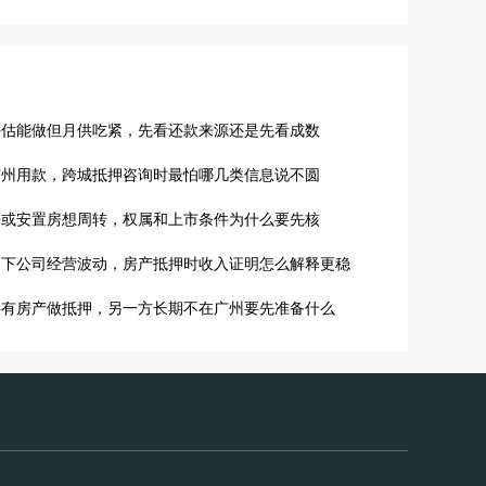
评估能做但月供吃紧，先看还款来源还是先看成数
广州用款，跨城抵押咨询时最怕哪几类信息说不圆
房或安置房想周转，权属和上市条件为什么要先核
名下公司经营波动，房产抵押时收入证明怎么解释更稳
共有房产做抵押，另一方长期不在广州要先准备什么