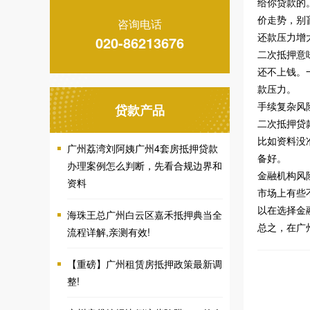
给你贷款的
价走势，别
咨询电话
还款压力增
020-86213676
二次抵押意
还不上钱。
款压力。
手续复杂风
贷款产品
二次抵押贷
比如资料没
广州荔湾刘阿姨广州4套房抵押贷款
备好。
办理案例怎么判断，先看合规边界和
金融机构风
资料
市场上有些
以在选择金
海珠王总广州白云区嘉禾抵押典当全
总之，在广
流程详解,亲测有效!
【重磅】广州租赁房抵押政策最新调
整!