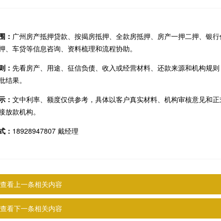
围：
广州房产抵押贷款、按揭房抵押、全款房抵押、房产一押二押、银行
押、车贷等信息咨询、资料梳理和流程协助。
则：
先看房产、用途、征信负债、收入或经营材料、还款来源和机构规则
批结果。
示：
文中利率、额度仅供参考，具体以客户真实材料、机构审核意见和正
接放款机构。
式：
18928947807 戴经理
查看上一条相关内容
查看下一条相关内容