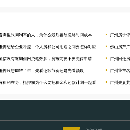
咨询里只问利率的人，为什么最后容易忽略时间成本
广州房子
抵押想给企业补流，个人房和公司用途之间要怎样对应
佛山房产
征信没有逾期但网贷笔数多，房抵前要不要先停申请
广州回迁
抵押只想周转半年，先看还款节奏还是先看额度
广州业主
有租约在身，抵押前为什么要把租金和还款计划一起看
广州夫妻
咨询了解