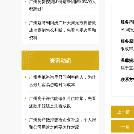
广州房贷按揭比例这些陷阱90%的人
都踩过!
服务范
广州荔湾刘阿姨广州天河无抵押借款
民间抵
成功案例怎么判断，先看合规边界和
资料
服务原
限或审
资讯动态
温馨提
属于直
广州房抵咨询里只问利率的人，为什
联系方
么最后容易忽略时间成本
广州房子评估能做但月供吃紧，先看
还款来源还是先看成数
上一篇：
广州房产抵押想给企业补流，个人房
下一篇：
和公司用途之间要怎样对应