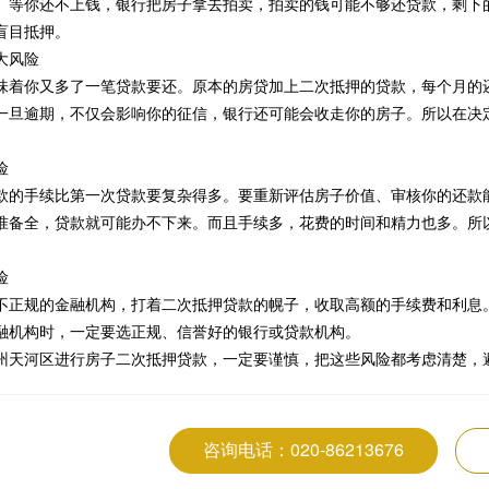
。等你还不上钱，银行把房子拿去拍卖，拍卖的钱可能不够还贷款，剩下
盲目抵押。
大风险
味着你又多了一笔贷款要还。原本的房贷加上二次抵押的贷款，每个月的
一旦逾期，不仅会影响你的征信，银行还可能会收走你的房子。所以在决
险
款的手续比第一次贷款要复杂得多。要重新评估房子价值、审核你的还款
准备全，贷款就可能办不下来。而且手续多，花费的时间和精力也多。所
险
不正规的金融机构，打着二次抵押贷款的幌子，收取高额的手续费和利息
融机构时，一定要选正规、信誉好的银行或贷款机构。
州天河区进行房子二次抵押贷款，一定要谨慎，把这些风险都考虑清楚，
咨询电话：020-86213676