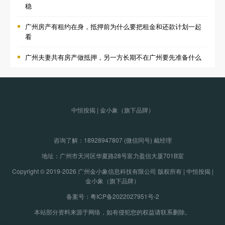
稳
广州房产有租约在身，抵押前为什么要把租金和还款计划一起
看
广州夫妻共有房产做抵押，另一方长期不在广州要先准备什么
中恒按揭 | 金小象（旗下品牌）
咨询了解：
18928947807 (微信同号) 戴经理
地址：广州市天河区华夏路28号富力盈信大厦701B室
Copyright © 2019-2026 广州金小象信息科技有限公司 版权所有 | 中恒按揭 |
金小象（旗下品牌）
备案号：粤ICP备2022027951号-2
本站部分资料来源于网络，如有侵犯您的权益请联系删除。