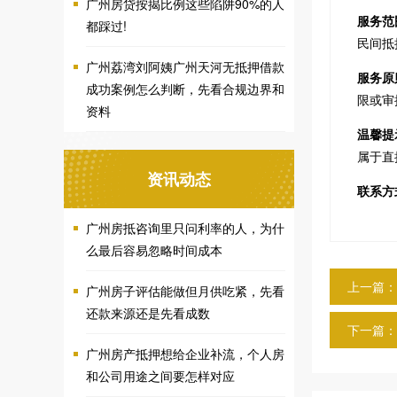
广州房贷按揭比例这些陷阱90%的人
服务范
都踩过!
民间抵
广州荔湾刘阿姨广州天河无抵押借款
服务原
成功案例怎么判断，先看合规边界和
限或审
资料
温馨提
属于直
资讯动态
联系方
广州房抵咨询里只问利率的人，为什
么最后容易忽略时间成本
上一篇：
广州房子评估能做但月供吃紧，先看
还款来源还是先看成数
下一篇：
广州房产抵押想给企业补流，个人房
和公司用途之间要怎样对应