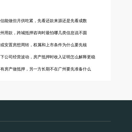
评估能做但月供吃紧，先看还款来源还是先看成数
广州用款，跨城抵押咨询时最怕哪几类信息说不圆
房或安置房想周转，权属和上市条件为什么要先核
名下公司经营波动，房产抵押时收入证明怎么解释更稳
共有房产做抵押，另一方长期不在广州要先准备什么