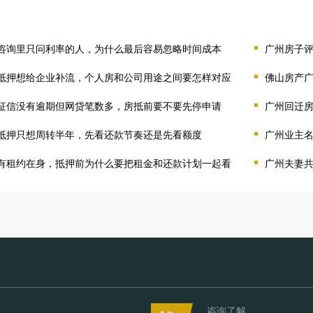
咨询里只问利率的人，为什么最后容易忽略时间成本
广州房子
抵押想给企业补流，个人房和公司用途之间要怎样对应
佛山房产
征信没有逾期但网贷笔数多，房抵前要不要先停申请
广州回迁
抵押只想周转半年，先看还款节奏还是先看额度
广州业主
有租约在身，抵押前为什么要把租金和还款计划一起看
广州夫妻
咨询了解