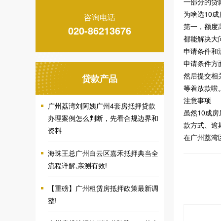
一部分的贷
为啥选10
咨询电话
第一，额度
020-86213676
都能解决大
申请条件和
申请条件方
然后提交相
贷款产品
等着放款啦
注意事项
广州荔湾刘阿姨广州4套房抵押贷款
虽然10成
办理案例怎么判断，先看合规边界和
款方式、逾
资料
在广州荔湾
海珠王总广州白云区嘉禾抵押典当全
流程详解,亲测有效!
【重磅】广州租赁房抵押政策最新调
整!