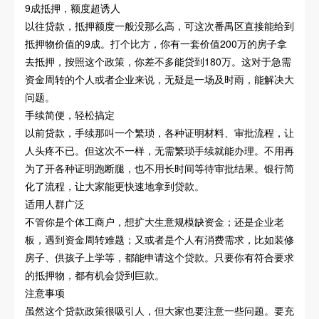
9成抵押，额度超诱人
以往贷款，抵押额度一般没那么高，可这次番禺区直接能给到
抵押物价值的9成。打个比方，你有一套价值200万的房子拿
去抵押，按照这个政策，你差不多能贷到180万。这对于急需
资金周转的个人或者企业来说，无疑是一场及时雨，能解决大
问题。
手续简便，轻松搞定
以前贷款，手续那叫一个繁琐，各种证明材料、审批流程，让
人头疼不已。但这次不一样，无需繁琐手续就能办理。不用再
为了开各种证明跑断腿，也不用长时间等待审批结果。银行简
化了流程，让大家能更快速地拿到贷款。
适用人群广泛
不管你是个体工商户，想扩大生意规模缺资金；还是企业老
板，遇到资金周转难题；又或者是个人有消费需求，比如装修
房子、供孩子上学等，都能申请这个贷款。只要你有符合要求
的抵押物，都有机会贷到巨款。
注意事项
虽然这个贷款政策很吸引人，但大家也要注意一些问题。要充