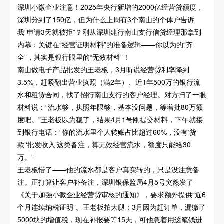
深圳小微企业注意！2025年央行新增的2000亿经营贷额度，
深圳分到了150亿，但为什么上周有3个南山的个体户告诉
我“申请3天就被拒”？刚从深圳建行南山支行信贷经理那拿到
内幕：关键在“经营证明材料”的准备逻辑——你以为的“齐
全”，其实是银行眼里的“无效材料”！
南山做电子产品批发的王老板，3月听说经营贷利率降到
3.5%，赶紧翻出营业执照（满2年）、近1年500万的银行流
水和租赁合同，找了招行南山支行的客户经理。对方扫了一眼
材料说：“流水够，执照年限够，基本没问题，等着批80万额
度吧。”王老板以为稳了，结果4月1号刚提交材料，下午就接
到银行电话：“你的流水里个人转账占比超过60%，没有‘货
款’‘批发收入’这类备注，算无效经营流水，额度只能给30
万。”
王老板懵了——他的流水都是客户真实转的，只是没注意备
注。正打算让客户补备注，深圳银保监局4月5号突然发了
《关于加强小微企业经营贷审核的通知》，要求额外提供“近6
个月连续纳税证明”。王老板拍大腿：3月因为赶订单，漏缴了
5000块的增值税，现在补报要等15天，可他急着用这笔钱进