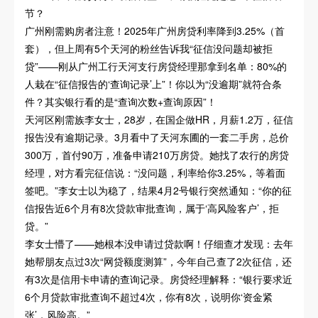
节？
广州刚需购房者注意！2025年广州房贷利率降到3.25%（首
套），但上周有5个天河的粉丝告诉我“征信没问题却被拒
贷”——刚从广州工行天河支行房贷经理那拿到名单：80%的
人栽在“征信报告的‘查询记录’上”！你以为“没逾期”就符合条
件？其实银行看的是“查询次数+查询原因”！
天河区刚需族李女士，28岁，在国企做HR，月薪1.2万，征信
报告没有逾期记录。3月看中了天河东圃的一套二手房，总价
300万，首付90万，准备申请210万房贷。她找了农行的房贷
经理，对方看完征信说：“没问题，利率给你3.25%，等着面
签吧。”李女士以为稳了，结果4月2号银行突然通知：“你的征
信报告近6个月有8次贷款审批查询，属于‘高风险客户’，拒
贷。”
李女士懵了——她根本没申请过贷款啊！仔细查才发现：去年
她帮朋友点过3次“网贷额度测算”，今年自己查了2次征信，还
有3次是信用卡申请的查询记录。房贷经理解释：“银行要求近
6个月贷款审批查询不超过4次，你有8次，说明你‘资金紧
张’，风险高。”