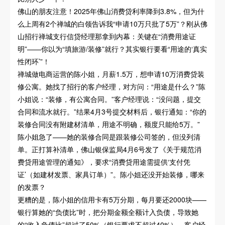
佛山的朋友注意！2025年佛山消费贷利率降到3.8%，但为什
么上周有2个禅城的白领告诉我“申请10万只批了5万”？刚从佛
山招行禅城支行信贷经理那拿到内幕：关键在“消费用途证
明”——你以为“填旅游/装修”就行？其实银行要看“用途的‘真实
性闭环’”！
禅城做电商运营的陈小姐，月薪1.5万，想申请10万消费贷装
修公寓。她找了招行的客户经理，对方问：“用途是什么？”陈
小姐说：“装修，有公寓合同。”客户经理说：“没问题，提交
合同和流水就行。”结果4月3号提交材料后，银行通知：“你的
装修合同没有附建材清单，用途不明确，额度只能给5万。”
陈小姐急了——她的装修合同是跟装修公司签的，但没列清
单。正打算补清单，佛山银保监局4月6号发了《关于规范消
费贷用途管理的通知》，要求“消费贷用途需提供‘支付凭
证’（如建材发票、家具订单）”。陈小姐还没开始装修，哪来
的发票？
更糟的是，陈小姐的信用卡有5万分期，每月要还2000块——
银行算她的“负债比”时，把分期金额全额计入负债，导致她
的“收入负债比”超过了50%（银行要求不超过40%）。客户经