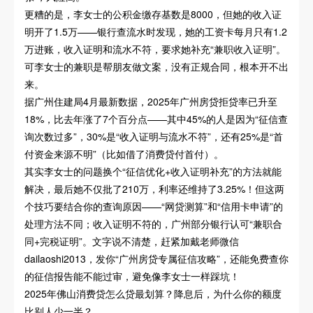
更糟的是，李女士的公积金缴存基数是8000，但她的收入证
明开了1.5万——银行查流水时发现，她的工资卡每月只有1.2
万进账，收入证明和流水不符，要求她补充“兼职收入证明”。
可李女士的兼职是帮朋友做文案，没有正规合同，根本开不出
来。
据广州住建局4月最新数据，2025年广州房贷拒贷率已升至
18%，比去年涨了7个百分点——其中45%的人是因为“征信查
询次数过多”，30%是“收入证明与流水不符”，还有25%是“首
付资金来源不明”（比如借了消费贷付首付）。
其实李女士的问题换个“征信优化+收入证明补充”的方法就能
解决，最后她不仅批了210万，利率还维持了3.25%！但这两
个技巧要结合你的查询原因——“网贷测算”和“信用卡申请”的
处理方法不同；收入证明不符的，广州部分银行认可“兼职合
同+完税证明”。文字说不清楚，赶紧加戴老师微信
dailaoshi2013，发你“广州房贷专属征信攻略”，还能免费查你
的征信报告能不能过审，避免像李女士一样踩坑！
2025年佛山消费贷怎么贷最划算？降息后，为什么你的额度
比别人少一半？