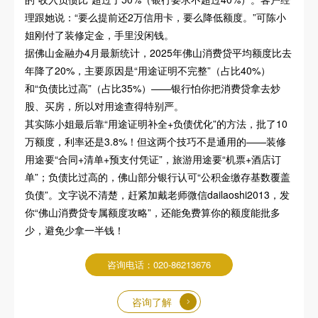
理跟她说：“要么提前还2万信用卡，要么降低额度。”可陈小
姐刚付了装修定金，手里没闲钱。
据佛山金融办4月最新统计，2025年佛山消费贷平均额度比去
年降了20%，主要原因是“用途证明不完整”（占比40%）
和“负债比过高”（占比35%）——银行怕你把消费贷拿去炒
股、买房，所以对用途查得特别严。
其实陈小姐最后靠“用途证明补全+负债优化”的方法，批了10
万额度，利率还是3.8%！但这两个技巧不是通用的——装修
用途要“合同+清单+预支付凭证”，旅游用途要“机票+酒店订
单”；负债比过高的，佛山部分银行认可“公积金缴存基数覆盖
负债”。文字说不清楚，赶紧加戴老师微信dailaoshi2013，发
你“佛山消费贷专属额度攻略”，还能免费算你的额度能批多
少，避免少拿一半钱！
咨询电话：020-86213676
咨询了解