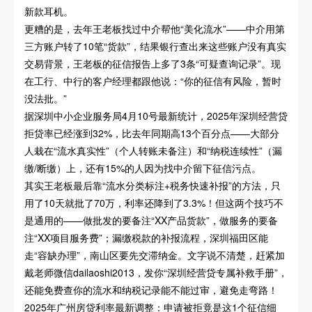
新款耳机。
更糟的是，去年王老板找过中介帮他“美化流水”——中介用第
三方账户转了10笔“货款”，结果银行查出来这些账户没有真实
交易背景，王老板的征信报告上多了3条“可疑查询记录”。现
在工行、中行的客户经理都跟他说：“你的征信有风险，暂时
没法批。”
据深圳中小企业服务局4月10号最新统计，2025年深圳经营贷
拒贷率已经涨到32%，比去年同期高13个百分点——大部分
人栽在“流水真实性”（个人转账未备注）和“纳税连续性”（漏
缴/断缴）上，还有15%的人因为找中介留下征信污点。
其实王老板最后靠“流水分类标注+税务快速补报”的方法，只
用了10天就批了70万，利率还降到了3.3%！但这两个技巧不
是通用的——做批发的要备注“XX产品货款”，做服务的要备
注“XX项目服务费”；漏缴税款的补报流程，深圳福田区能
走“容缺办理”，南山区要先交滞纳金。文字说不清楚，赶紧加
戴老师微信dailaoshi2013，发你“深圳经营贷专属补救手册”，
还能免费查你的流水和纳税记录能不能过审，避免走弯路！
2025年广州房贷利率最新调整：申请被拒竟是这1个征信细