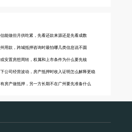
评估能做但月供吃紧，先看还款来源还是先看成数
广州用款，跨城抵押咨询时最怕哪几类信息说不圆
房或安置房想周转，权属和上市条件为什么要先核
名下公司经营波动，房产抵押时收入证明怎么解释更稳
共有房产做抵押，另一方长期不在广州要先准备什么