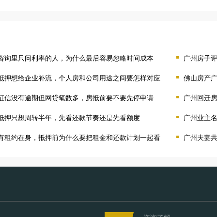
咨询里只问利率的人，为什么最后容易忽略时间成本
广州房子
抵押想给企业补流，个人房和公司用途之间要怎样对应
佛山房产
征信没有逾期但网贷笔数多，房抵前要不要先停申请
广州回迁
抵押只想周转半年，先看还款节奏还是先看额度
广州业主
有租约在身，抵押前为什么要把租金和还款计划一起看
广州夫妻
咨询了解