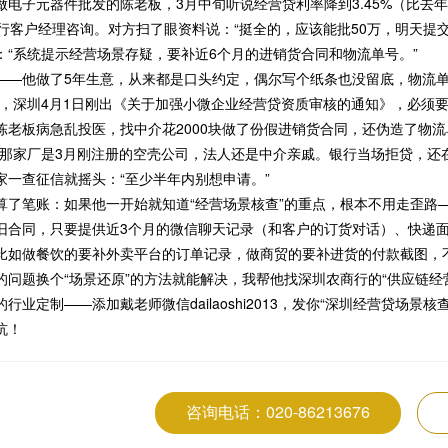
做电子元器件批发的陈老板，3月中旬听说经营贷利率降到3.45%（比去
招行客户经理咨询。对方扫了眼资料说：“挺全的，应该能批50万，明天提
：“系统提示经营场景存疑，要补近6个月的进销货合同和物流单号。”
——他做了5年生意，从来都是口头约定，偶尔写个纸条也没留底，物流
法，深圳4月1日刚出《关于加强小微企业经营贷资质审核的通知》，必须要
陈老板病急乱投医，找中介花2000块做了份假进销货合同，还伪造了物流
现那家厂是3月刚注册的空壳公司，法人还是中介亲戚。银行当场拒贷，还
家一查征信就摇头：“至少半年内别想申请。”
算了笔账：如果他一开始就知道“经营场景核查”的重点，根本不用走歪路
旧合同，只要提供近3个月的微信聊天记录（和客户的订货对话）、快递面
比如做餐饮的要补外卖平台的订单记录，做商贸的要补进货的付款截图，
的问题换个“场景还原”的方法就能解决，我帮他找深圳农商行的“供应链经
行业定制——添加戴老师微信dailaoshi2013，发你“深圳经营贷场
坑！
咨询电话：020-86213676