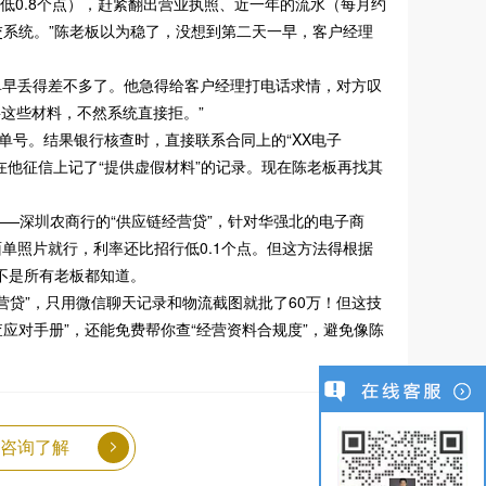
年低0.8个点），赶紧翻出营业执照、近一年的流水（每月约
交系统。”陈老板以为稳了，没想到第二天一早，客户经理
单早丢得差不多了。他急得给客户经理打电话求情，对方叹
这些材料，不然系统直接拒。”
单号。结果银行核查时，直接联系合同上的“XX电子
在他征信上记了“提供虚假材料”的记录。现在陈老板再找其
——深圳农商行的“供应链经营贷”，针对华强北的电子商
单照片就行，利率还比招行低0.1个点。但这方法得根据
不是所有老板都知道。
营贷”，只用微信聊天记录和物流截图就批了60万！但这技
景核查应对手册”，还能免费帮你查“经营资料合规度”，避免像陈
咨询了解