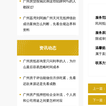
广州房贷按揭比例这些陷阱90%的人
都踩过!
服务范
广州荔湾刘阿姨广州天河无抵押借款
民间抵
成功案例怎么判断，先看合规边界和
资料
服务原
限或审
资讯动态
温馨提
属于直
广州房抵咨询里只问利率的人，为什
联系方
么最后容易忽略时间成本
广州房子评估能做但月供吃紧，先看
还款来源还是先看成数
上一篇：
广州房产抵押想给企业补流，个人房
下一篇：
和公司用途之间要怎样对应