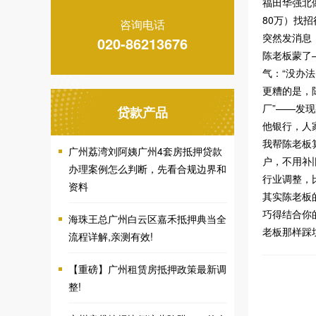
福田华强北
80万）找
咨询电话
突然发消息
020-86213676
陈老板蒙了
气：“没办
更糟的是，
厂”——发
贷款产品
他银行，人
我帮陈老板
广州荔湾刘阿姨广州4套房抵押贷款
户，不用补
办理案例怎么判断，先看合规边界和
行业调整，
资料
其实陈老板
巧得结合你的
海珠王总广州白云区嘉禾抵押典当全
老板那样踩
流程详解,亲测有效!
【重磅】广州租赁房抵押政策最新调
整!