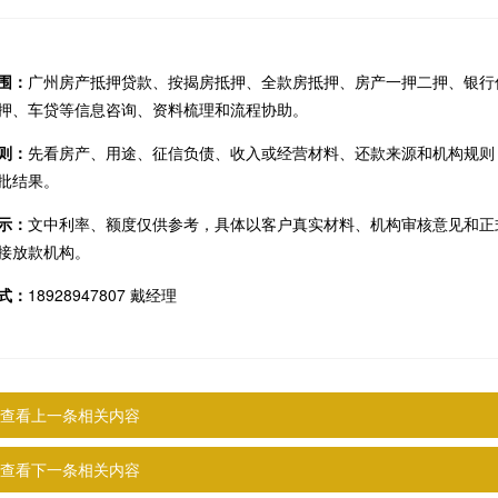
围：
广州房产抵押贷款、按揭房抵押、全款房抵押、房产一押二押、银行
押、车贷等信息咨询、资料梳理和流程协助。
则：
先看房产、用途、征信负债、收入或经营材料、还款来源和机构规则
批结果。
示：
文中利率、额度仅供参考，具体以客户真实材料、机构审核意见和正
接放款机构。
式：
18928947807 戴经理
查看上一条相关内容
查看下一条相关内容