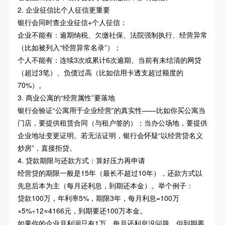
2. 企业征信比个人征信更重要
银行会同时查企业征信+个人征信：
企业不能有：逾期纳税、欠缴社保、法院强制执行、经营异常
（比如被列入“经营异常名录”）；
个人不能有：连续3次或累计6次逾期、当前有未结清的网贷
（超过3笔）、负债过高（比如信用卡透支超过额度的
70%）。
3. 商业公寓的“经营属性”要落地
银行会验证“公寓用于企业经营”的真实性——比如你买公寓当
门店，要提供租赁合同（与租户签的）；当办公场地，要提供
企业地址变更证明。若无法证明，银行会怀疑“以经营贷名义
炒房”，直接拒贷。
4. 贷款期限与还款方式：算好压力再申请
经营贷的期限一般是15年（最长不超过10年），还款方式以
先息后本为主（每月还利息，到期还本金）。举个例子：
贷款100万，年利率5%，期限3年，每月利息=100万
×5%÷12≈4166元，到期要还100万本金。
如果你的企业月利润只有1万，每月还利息没问题，但到期要