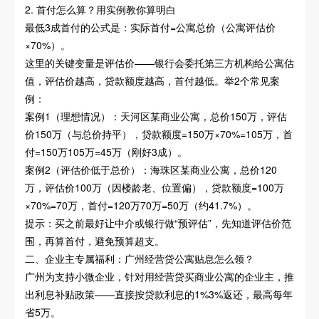
2. 首付怎么算？用实例教你算明白
最低3成首付的公式是：实际首付=公寓总价（公寓评估价
×70%）。
这里的关键变量是评估价——银行会委托第三方机构给公寓估
值，评估价越高，贷款额度越高，首付越低。举2个常见案
例：
案例1（理想情况）：天河区某商业公寓，总价150万，评估
价150万（与总价持平），贷款额度=150万×70%=105万，首
付=150万105万=45万（刚好3成）。
案例2（评估价低于总价）：海珠区某商业公寓，总价120
万，评估价100万（因楼龄老、位置偏），贷款额度=100万
×70%=70万，首付=120万70万=50万（约41.7%）。
提示：买之前最好让中介或银行做“预评估”，先知道评估价范
围，再算首付，避免预算超支。
二、企业主专属福利：广州经营贷公寓贴息怎么领？
广州为支持小微企业，针对用经营贷买商业公寓的企业主，推
出利息补贴政策——直接按贷款利息的1%3%返还，最高每年
省5万。