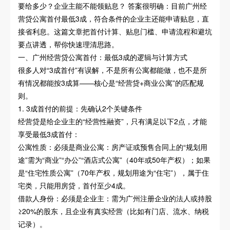
要给多少？企业主能不能领贴息？ 答案很明确：目前广州经
营贷公寓首付最低3成，符合条件的企业主还能申请贴息，直
接省利息。这篇文章把首付计算、贴息门槛、申请流程和避坑
要点讲透，帮你快速理清思路。
一、广州经营贷公寓首付：最低3成的逻辑与计算方式
很多人对“3成首付”有误解，不是所有公寓都能做，也不是所
有情况都能按3成算——核心是“经营贷+商业公寓”的匹配规
则。
1. 3成首付的前提：先确认2个关键条件
经营贷是给企业主的“经营性融资”，只有满足以下2点，才能
享受最低3成首付：
公寓性质：必须是商业公寓：房产证或预售合同上的“规划用
途”需为“商业”“办公”“酒店式公寓”（40年或50年产权）；如果
是“住宅性质公寓”（70年产权，规划用途为“住宅”），属于住
宅类，只能用房贷，首付至少4成。
借款人身份：必须是企业主：需为广州注册企业的法人或持股
≥20%的股东，且企业有真实经营（比如有门店、流水、纳税
记录）。