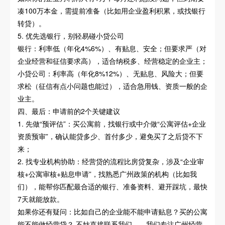
凑100万本金，需提前准备（比如用企业盈利积累，或找银行
转贷）。
5. 优先选银行，别轻易碰小贷公司
银行：利率低（年化4%6%）、有贴息、安全；但要求严（对
企业经营和征信要求高），适合纳税多、经营稳定的企业主；
小贷公司：利率高（年化8%12%）、无贴息、风险大；但要
求松（征信有点小问题也能过），适合急用钱、资质一般的企
业主。
四、最后：申请前的2个关键建议
1. 先做“预评估”：买公寓前，找银行或中介做“公寓评估+企业
资质预审”，确认能贷多少、首付多少，避免买了之后贷不下
来；
2. 找专业机构协助：经营贷的流程比房贷复杂，涉及“企业审
核+公寓审核+贴息申请”，找熟悉广州政策的机构（比如我
们），能帮你匹配最合适的银行、准备资料、避开踩坑，最快
7天就能放款。
如果你还有疑问：比如自己的企业能不能申请贴息？买的公寓
能不能做经营贷？ 不妨直接联系我们——我们专注广州经营