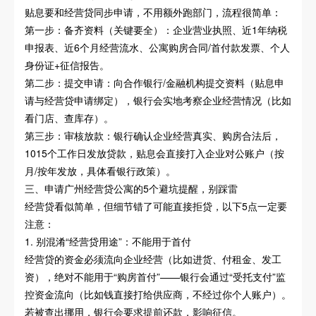
贴息要和经营贷同步申请，不用额外跑部门，流程很简单：
第一步：备齐资料（关键要全）：企业营业执照、近1年纳税
申报表、近6个月经营流水、公寓购房合同/首付款发票、个人
身份证+征信报告。
第二步：提交申请：向合作银行/金融机构提交资料（贴息申
请与经营贷申请绑定），银行会实地考察企业经营情况（比如
看门店、查库存）。
第三步：审核放款：银行确认企业经营真实、购房合法后，
1015个工作日发放贷款，贴息会直接打入企业对公账户（按
月/按年发放，具体看银行政策）。
三、申请广州经营贷公寓的5个避坑提醒，别踩雷
经营贷看似简单，但细节错了可能直接拒贷，以下5点一定要
注意：
1. 别混淆“经营贷用途”：不能用于首付
经营贷的资金必须流向企业经营（比如进货、付租金、发工
资），绝对不能用于“购房首付”——银行会通过“受托支付”监
控资金流向（比如钱直接打给供应商，不经过你个人账户）。
若被查出挪用，银行会要求提前还款，影响征信。