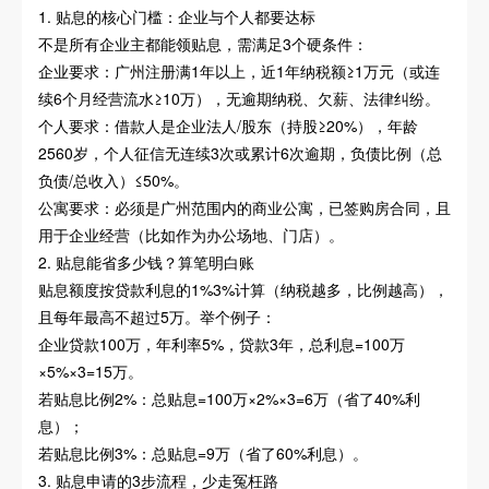
1. 贴息的核心门槛：企业与个人都要达标
不是所有企业主都能领贴息，需满足3个硬条件：
企业要求：广州注册满1年以上，近1年纳税额≥1万元（或连
续6个月经营流水≥10万），无逾期纳税、欠薪、法律纠纷。
个人要求：借款人是企业法人/股东（持股≥20%），年龄
2560岁，个人征信无连续3次或累计6次逾期，负债比例（总
负债/总收入）≤50%。
公寓要求：必须是广州范围内的商业公寓，已签购房合同，且
用于企业经营（比如作为办公场地、门店）。
2. 贴息能省多少钱？算笔明白账
贴息额度按贷款利息的1%3%计算（纳税越多，比例越高），
且每年最高不超过5万。举个例子：
企业贷款100万，年利率5%，贷款3年，总利息=100万
×5%×3=15万。
若贴息比例2%：总贴息=100万×2%×3=6万（省了40%利
息）；
若贴息比例3%：总贴息=9万（省了60%利息）。
3. 贴息申请的3步流程，少走冤枉路