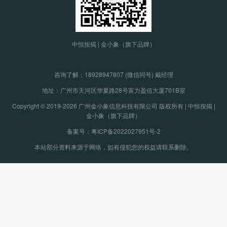
中恒按揭 | 金小象（旗下品牌）
咨询了解：
18928947807 (微信同号) 戴经理
地址：广州市天河区华夏路28号富力盈信大厦701B室
Copyright © 2019-2026 广州金小象信息科技有限公司 版权所有 | 中恒按揭 |
金小象（旗下品牌）
备案号：粤ICP备2022027951号-2
本站部分资料来源于网络，如有侵犯您的权益请联系删除。