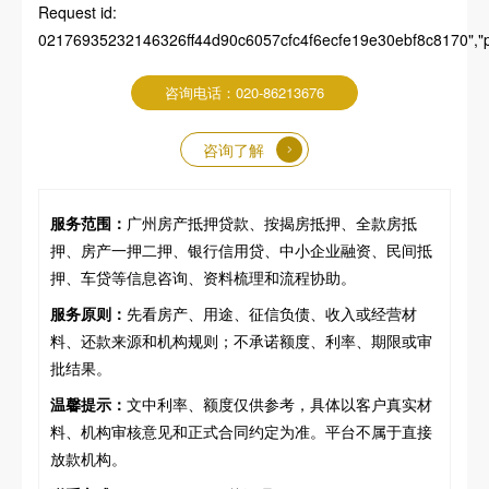
Request id:
02176935232146326ff44d90c6057cfc4f6ecfe19e30ebf8c8170","par
咨询电话：020-86213676
咨询了解
服务范围：
广州房产抵押贷款、按揭房抵押、全款房抵
押、房产一押二押、银行信用贷、中小企业融资、民间抵
押、车贷等信息咨询、资料梳理和流程协助。
服务原则：
先看房产、用途、征信负债、收入或经营材
料、还款来源和机构规则；不承诺额度、利率、期限或审
批结果。
温馨提示：
文中利率、额度仅供参考，具体以客户真实材
料、机构审核意见和正式合同约定为准。平台不属于直接
放款机构。