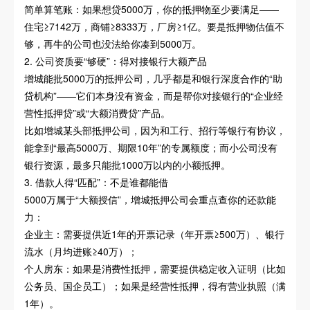
简单算笔账：如果想贷5000万，你的抵押物至少要满足——
住宅≥7142万，商铺≥8333万，厂房≥1亿。要是抵押物估值不
够，再牛的公司也没法给你凑到5000万。
2. 公司资质要“够硬”：得对接银行大额产品
增城能批5000万的抵押公司，几乎都是和银行深度合作的“助
贷机构”——它们本身没有资金，而是帮你对接银行的“企业经
营性抵押贷”或“大额消费贷”产品。
比如增城某头部抵押公司，因为和工行、招行等银行有协议，
能拿到“最高5000万、期限10年”的专属额度；而小公司没有
银行资源，最多只能批1000万以内的小额抵押。
3. 借款人得“匹配”：不是谁都能借
5000万属于“大额授信”，增城抵押公司会重点查你的还款能
力：
企业主：需要提供近1年的开票记录（年开票≥500万）、银行
流水（月均进账≥40万）；
个人房东：如果是消费性抵押，需要提供稳定收入证明（比如
公务员、国企员工）；如果是经营性抵押，得有营业执照（满
1年）。