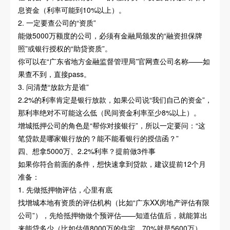
息资金（利率可能到10%以上）。
2. 一定要查公司的“资质”
能做5000万额度的公司，必须有金融局颁发的“融资担保牌
照”或银行授权的“助贷资质”。
你可以在“广东省地方金融监督管理局”官网查公司名称——如
果查不到，直接pass。
3. 问清楚“放款方是谁”
2.2%的利率肯定是银行放款，如果公司说“我们自己的资金”，
那利率绝对不可能这么低（民间资金利率至少8%以上）。
增城抵押公司的角色是“帮你对接银行”，所以一定要问：“这
笔贷款是哪家银行放的？能不能看银行的授信函？”
四、想拿5000万、2.2%利率？提前做3件事
如果你符合前面的条件，想快速拿到贷款，建议提前12个月
准备：
1. 先做抵押物评估，心里有底
找增城本地有资质的评估机构（比如“广东XX房地产评估有限
公司”），先给抵押物做个预评估——知道估值后，就能算出
来能贷多少（比如估值8000万的住宅，70%就是5600万）。