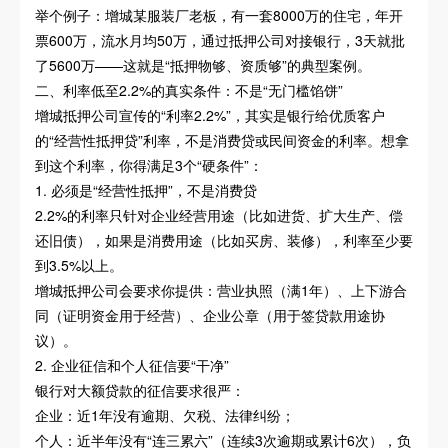
举个例子：增城某服装厂老板，有一套8000万的住宅，年开
票600万，流水月均50万，通过抵押公司对接银行，3天就批
了5600万——这就是“抵押物够、资质够”的典型案例。
二、利率低至2.2%的真实条件：不是“无门槛馅饼”
增城抵押公司宣传的“利率2.2%”，其实是银行给优质客户
的“经营性抵押贷”利率，不是消费贷或民间资金的利率。想拿
到这个利率，你得满足3个“硬条件”：
1. 必须是“经营性抵押”，不是消费贷
2.2%的利率只针对企业经营用途（比如进货、扩大生产、偿
还旧债），如果是消费用途（比如买房、装修），利率至少要
到3.5%以上。
增城抵押公司会要求你提供：营业执照（满1年）、上下游合
同（证明资金用于经营）、企业公章（用于签贷款用途协
议）。
2. 企业征信和个人征信要“干净”
银行对大额贷款的征信要求很严：
企业：近1年没有逾期、欠税、法律纠纷；
个人：近半年没有“连三累六”（连续3次逾期或累计6次），负