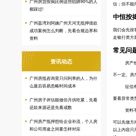
广州房贷按揭比例这些陷阱90%的人
估；但不能
都踩过!
中恒按
广州荔湾刘阿姨广州天河无抵押借款
我们会先按
成功案例怎么判断，先看合规边界和
走银行类方
资料
常见问
资讯动态
房产
不一定。房
广州房抵咨询里只问利率的人，为什
么最后容易忽略时间成本
征信
要看异常类
广州房子评估能做但月供吃紧，先看
还款来源还是先看成数
资料
广州房产抵押想给企业补流，个人房
可以先做方
和公司用途之间要怎样对应
以上内容只