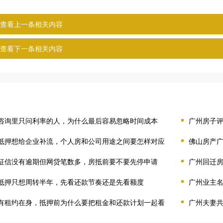
查看上一条相关内容
查看下一条相关内容
咨询里只问利率的人，为什么最后容易忽略时间成本
广州房子
抵押想给企业补流，个人房和公司用途之间要怎样对应
佛山房产
征信没有逾期但网贷笔数多，房抵前要不要先停申请
广州回迁
抵押只想周转半年，先看还款节奏还是先看额度
广州业主
有租约在身，抵押前为什么要把租金和还款计划一起看
广州夫妻