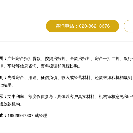
咨询电话：020-86213676
围：
广州房产抵押贷款、按揭房抵押、全款房抵押、房产一押二押、银行
押、车贷等信息咨询、资料梳理和流程协助。
则：
先看房产、用途、征信负债、收入或经营材料、还款来源和机构规则
批结果。
示：
文中利率、额度仅供参考，具体以客户真实材料、机构审核意见和正
接放款机构。
式：
18928947807 戴经理