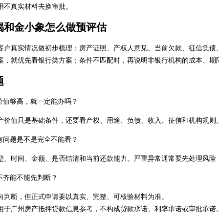
用不真实材料去换审批。
揭和金小象怎么做预评估
客户真实情况做初步梳理：房产证照、产权人意见、当前欠款、征信负债
案，就优先看银行类方案；条件不匹配时，再说明非银行机构的成本、期
题
价值够高，就一定能办吗？
产价值只是基础条件，还要看产权、用途、负债、收入、征信和机构规则
有问题是不是完全不能看？
型、时间、金额、是否结清和当前还款能力。严重异常通常要先处理风险
不齐能不能先判断？
向判断，但正式申请要以真实、完整、可核验材料为准。
用于广州房产抵押贷款信息参考，不构成贷款承诺、利率承诺或审批承诺