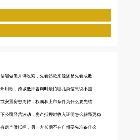
评估能做但月供吃紧，先看还款来源还是先看成数
广州用款，跨城抵押咨询时最怕哪几类信息说不圆
房或安置房想周转，权属和上市条件为什么要先核
名下公司经营波动，房产抵押时收入证明怎么解释更稳
共有房产做抵押，另一方长期不在广州要先准备什么