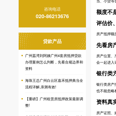
当、小贷等
咨询电话
额度不
020-86213676
评估价
房产抵押额
贷款产品
先看房
广州荔湾刘阿姨广州4套房抵押贷款
房产位置、
办理案例怎么判断，先看合规边界和
会一起进入
资料
银行类
海珠王总广州白云区嘉禾抵押典当全
银行类房产
流程详解,亲测有效!
也不能忽略
【重磅】广州租赁房抵押政策最新调
资料真
整!
房产证照、