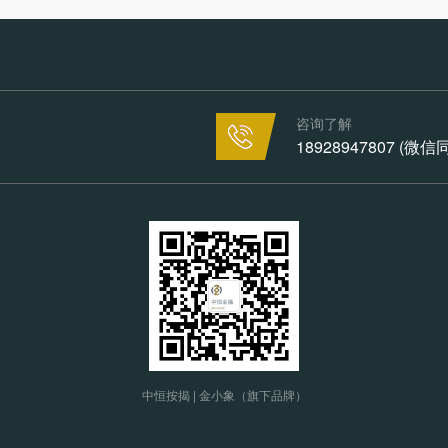
咨询了解
18928947807 (微
中恒按揭 | 金小象（旗下品牌）