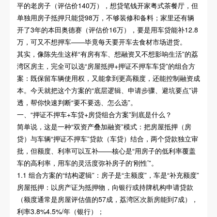
平的老房子（评估价140万），想贷笔钱开家粤式茶餐厅，但
单独用房子抵押只能贷98万，不够装修和备料；家里还有辆
开了3年的本田奥德赛（评估价16万），要是用车贷能补12.8
万，可又不想押车——毕竟每天要开车去食材市场进货。
其实，像陈先生这样“有房有车、想融资又不想影响生活”的荔
湾区房主，完全可以选“房屋抵押+押证不押车车贷”的组合方
案：既保留车辆使用权，又能拿到更高额度，还能控制融资成
本。今天就把这个方案的“底层逻辑、申请步骤、避坑要点”讲
透，帮你快速判断“要不要选、怎么选”。
一、“押证不押车+车贷+房贷组合方案”到底是什么？
简单说，这是一种“双资产叠加融资”模式：把房屋抵押（房
贷）与车辆“押证不押车”贷款（车贷）结合，两个贷款独立审
批，但额度、利率可以互补——核心是“用房子的低利率覆盖
车的高利率，用车的灵活度弥补房子的‘刚性’”。
1.1 组合方案的“结构逻辑”：房子是“主额度”，车是“补充额度”
房屋抵押：以房产证为抵押物，向银行或持牌机构申请贷款
（额度通常是房屋评估值的57成，荔湾区次新房能到7成），
利率3.8%4.5%/年（银行）；