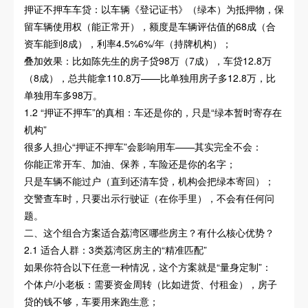
押证不押车车贷：以车辆《登记证书》（绿本）为抵押物，保
留车辆使用权（能正常开），额度是车辆评估值的68成（合
资车能到8成），利率4.5%6%/年（持牌机构）；
叠加效果：比如陈先生的房子贷98万（7成），车贷12.8万
（8成），总共能拿110.8万——比单独用房子多12.8万，比
单独用车多98万。
1.2 “押证不押车”的真相：车还是你的，只是“绿本暂时寄存在
机构”
很多人担心“押证不押车”会影响用车——其实完全不会：
你能正常开车、加油、保养，车险还是你的名字；
只是车辆不能过户（直到还清车贷，机构会把绿本寄回）；
交警查车时，只要出示行驶证（在你手里），不会有任何问
题。
二、这个组合方案适合荔湾区哪些房主？有什么核心优势？
2.1 适合人群：3类荔湾区房主的“精准匹配”
如果你符合以下任意一种情况，这个方案就是“量身定制”：
个体户/小老板：需要资金周转（比如进货、付租金），房子
贷的钱不够，车要用来跑生意；