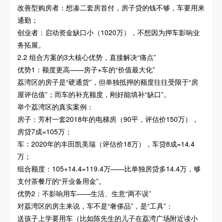
改善型购房者：想凑二套房首付，房子贷的钱不够，车要用来
通勤；
创业者：启动资金缺口小（1020万），不想因为押车影响业
务拓展。
2.2 组合方案的3大核心优势，直接解决“痛点”
优势1：额度更高——房子+车的“价值最大化”
荔湾区的房子是“硬通货”，但单独抵押的额度往往受限于“房
屋评估值”；而车的补充额度，刚好能填补“缺口”。
举个荔湾区的真实案例：
房子：芳村一套2018年的电梯房（90平，评估价150万），
房贷7成=105万；
车：2020年的丰田凯美瑞（评估价18万），车贷8成=14.4
万；
组合额度：105+14.4=119.4万——比单独房贷多14.4万，够
支付茶餐厅的“开业备用金”。
优势2：不影响用车——生活、生意“两不误”
对荔湾区的房主来说，车不是“奢侈品”，是“工具”：
送孩子上学要用车（比如陈先生的儿子在荔湾广场附近读小