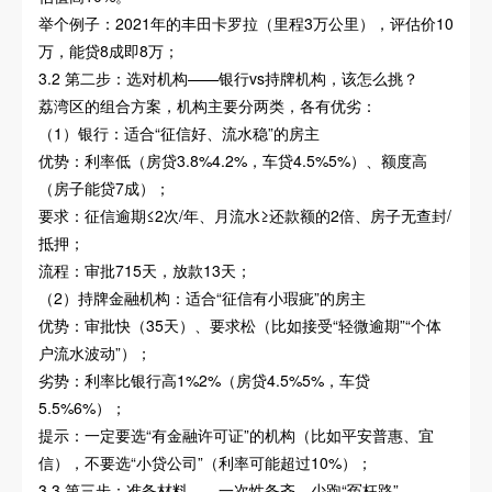
举个例子：2021年的丰田卡罗拉（里程3万公里），评估价10
万，能贷8成即8万；
3.2 第二步：选对机构——银行vs持牌机构，该怎么挑？
荔湾区的组合方案，机构主要分两类，各有优劣：
（1）银行：适合“征信好、流水稳”的房主
优势：利率低（房贷3.8%4.2%，车贷4.5%5%）、额度高
（房子能贷7成）；
要求：征信逾期≤2次/年、月流水≥还款额的2倍、房子无查封/
抵押；
流程：审批715天，放款13天；
（2）持牌金融机构：适合“征信有小瑕疵”的房主
优势：审批快（35天）、要求松（比如接受“轻微逾期”“个体
户流水波动”）；
劣势：利率比银行高1%2%（房贷4.5%5%，车贷
5.5%6%）；
提示：一定要选“有金融许可证”的机构（比如平安普惠、宜
信），不要选“小贷公司”（利率可能超过10%）；
3.3 第三步：准备材料——一次性备齐，少跑“冤枉路”