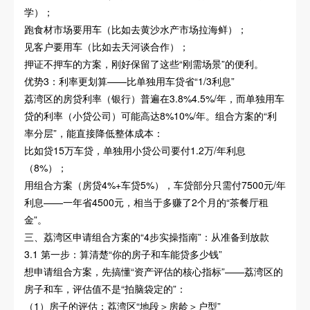
学）；
跑食材市场要用车（比如去黄沙水产市场拉海鲜）；
见客户要用车（比如去天河谈合作）；
押证不押车的方案，刚好保留了这些“刚需场景”的便利。
优势3：利率更划算——比单独用车贷省“1/3利息”
荔湾区的房贷利率（银行）普遍在3.8%4.5%/年，而单独用车
贷的利率（小贷公司）可能高达8%10%/年。组合方案的“利
率分层”，能直接降低整体成本：
比如贷15万车贷，单独用小贷公司要付1.2万/年利息
（8%）；
用组合方案（房贷4%+车贷5%），车贷部分只需付7500元/年
利息——一年省4500元，相当于多赚了2个月的“茶餐厅租
金”。
三、荔湾区申请组合方案的“4步实操指南”：从准备到放款
3.1 第一步：算清楚“你的房子和车能贷多少钱”
想申请组合方案，先搞懂“资产评估的核心指标”——荔湾区的
房子和车，评估值不是“拍脑袋定的”：
（1）房子的评估：荔湾区“地段＞房龄＞户型”