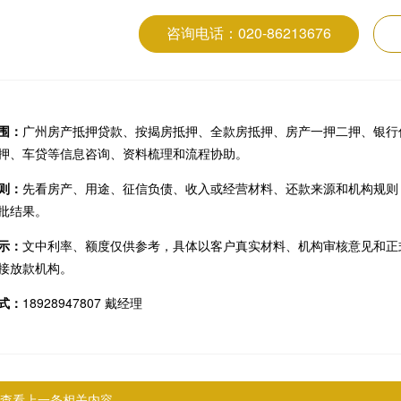
咨询电话：020-86213676
围：
广州房产抵押贷款、按揭房抵押、全款房抵押、房产一押二押、银行
押、车贷等信息咨询、资料梳理和流程协助。
则：
先看房产、用途、征信负债、收入或经营材料、还款来源和机构规则
批结果。
示：
文中利率、额度仅供参考，具体以客户真实材料、机构审核意见和正
接放款机构。
式：
18928947807 戴经理
查看上一条相关内容