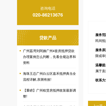
咨询电话
020-86213676
服务范
贷款产品
民间抵
服务原
广州荔湾刘阿姨广州4套房抵押贷款
限或审
办理案例怎么判断，先看合规边界和
资料
温馨提
属于直
海珠王总广州白云区嘉禾抵押典当全
流程详解,亲测有效!
联系方
【重磅】广州租赁房抵押政策最新调
整!
上一篇：