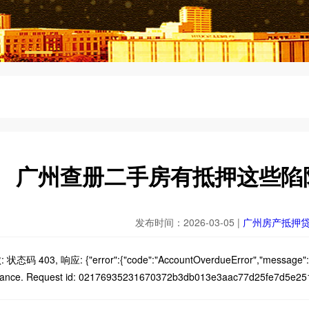
广州查册二手房有抵押这些陷阱
发布时间：2026-03-05 |
广州房产抵押
态码 403, 响应: {"error":{"code":"AccountOverdueError","message":"Th
lance. Request id: 02176935231670372b3db013e3aac77d25fe7d5e25144