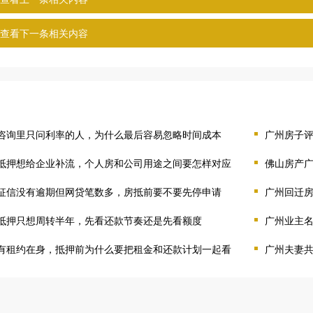
查看下一条相关内容
咨询里只问利率的人，为什么最后容易忽略时间成本
广州房子
抵押想给企业补流，个人房和公司用途之间要怎样对应
佛山房产
征信没有逾期但网贷笔数多，房抵前要不要先停申请
广州回迁
抵押只想周转半年，先看还款节奏还是先看额度
广州业主
有租约在身，抵押前为什么要把租金和还款计划一起看
广州夫妻