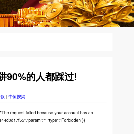
90%的人都踩过!
贷款
|
中恒按揭
e request failed because your account has an
d0d17f55","param":"","type":"Forbidden"}}