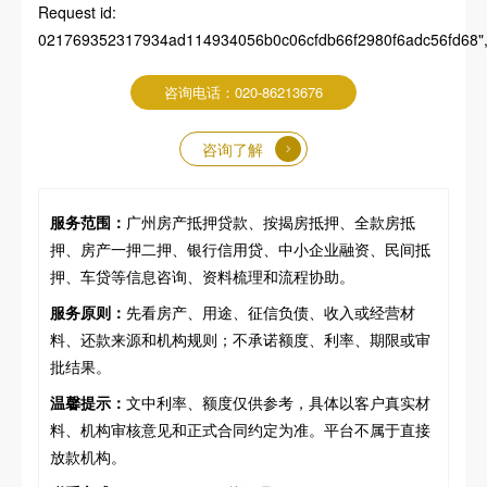
Request id:
021769352317934ad114934056b0c06cfdb66f2980f6adc56fd68","pa
咨询电话：020-86213676
咨询了解
服务范围：
广州房产抵押贷款、按揭房抵押、全款房抵
押、房产一押二押、银行信用贷、中小企业融资、民间抵
押、车贷等信息咨询、资料梳理和流程协助。
服务原则：
先看房产、用途、征信负债、收入或经营材
料、还款来源和机构规则；不承诺额度、利率、期限或审
批结果。
温馨提示：
文中利率、额度仅供参考，具体以客户真实材
料、机构审核意见和正式合同约定为准。平台不属于直接
放款机构。