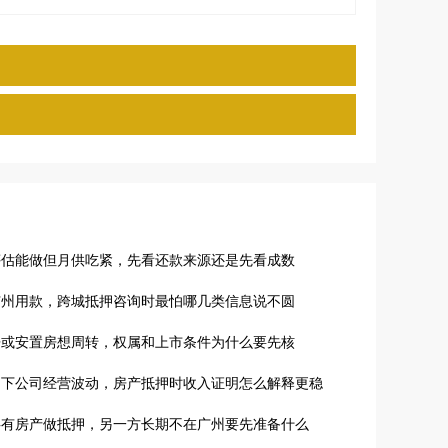
评估能做但月供吃紧，先看还款来源还是先看成数
广州用款，跨城抵押咨询时最怕哪几类信息说不圆
房或安置房想周转，权属和上市条件为什么要先核
名下公司经营波动，房产抵押时收入证明怎么解释更稳
共有房产做抵押，另一方长期不在广州要先准备什么