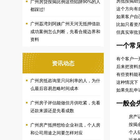
房抵按揭助
广州房贷按揭比例这些陷阱90%的人
这个方向有
都踩过!
如果客户自
广州荔湾刘阿姨广州天河无抵押借款
比如只看资
成功案例怎么判断，先看合规边界和
但真实审批
资料
一个常
有个客户一
资讯动态
后来把资料
有些资料能
广州房抵咨询里只问利率的人，为什
这种情况下
么最后容易忽略时间成本
如果先乱申
一般会
广州房子评估能做但月供吃紧，先看
还款来源还是先看成数
房产
按揭
广州房产抵押想给企业补流，个人房
个人
和公司用途之间要怎样对应
近半