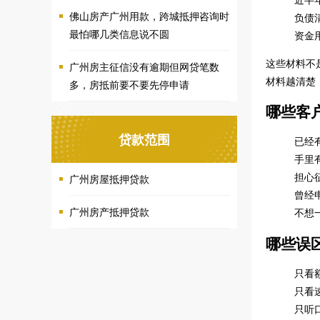
佛山房产广州用款，跨城抵押咨询时
负债
最怕哪几类信息说不圆
资金
这些材料不
广州房主征信没有逾期但网贷笔数
材料越清楚
多，房抵前要不要先停申请
哪些客
贷款范围
已经
手里
担心
广州房屋抵押贷款
曾经
广州房产抵押贷款
不想
哪些误
只看
只看
只听