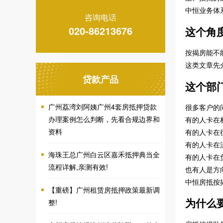
中恒业务体
咨询电话
020-86213676
这个角
按揭房能不
这类文章先
贷款产品
这个部
广州荔湾刘阿姨广州4套房抵押贷款
很多客户的
办理案例怎么判断，先看合规边界和
有的人卡在
资料
有的人卡在
有的人卡在
海珠王总广州白云区嘉禾抵押典当全
有的人卡在
流程详解,亲测有效!
也有人是方
中恒房抵按
【重磅】广州租赁房抵押政策最新调
为什么
整!