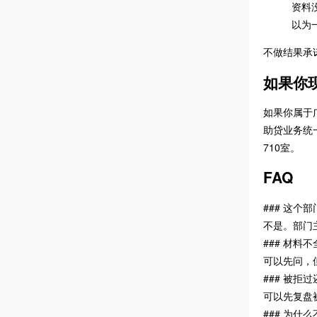
资料
以为
不做结果承
如果你
如果你属于
助贷业务统一
710室。
FAQ
### 这个
不是。部门
### 材料
可以先问，
### 被拒
可以先复盘
### 为什