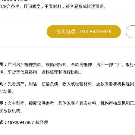
自综合条件。只问额度，不看材料，很容易形成错误预期。
咨询电话：020-86213676
围：
广州房产抵押贷款、按揭房抵押、全款房抵押、房产一押二押、银行
押、车贷等信息咨询、资料梳理和流程协助。
则：
先看房产、用途、征信负债、收入或经营材料、还款来源和机构规则
批结果。
示：
文中利率、额度仅供参考，具体以客户真实材料、机构审核意见和正
接放款机构。
式：
18928947807 戴经理