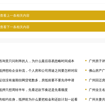
查看上一条相关内容
查看下一条相关内容
咨询里只问利率的人，为什么最后容易忽略时间成本
广州房子
抵押想给企业补流，个人房和公司用途之间要怎样对应
佛山房产
征信没有逾期但网贷笔数多，房抵前要不要先停申请
广州回迁
抵押只想周转半年，先看还款节奏还是先看额度
广州业主
有租约在身，抵押前为什么要把租金和还款计划一起看
广州夫妻