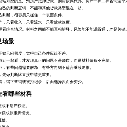
贷站对应的是广州房产抵押贷款、购房按揭代办、房产一押二押咨询这个
自己的判断逻辑，不能和其他贷款类型混在一起。
己判断，很容易只抓住一个表面条件。
产，只看收入，只看流水，只看放款速度。
更看综合情况。材料之间能不能互相解释，风险能不能说得通，才是关键
见场景
开始只问额度，觉得自己条件应该不差。
放到一起看，才发现真正的问题不是额度，而是材料链条不完整。
补，有些问题需要解释，有些方向则不适合继续硬推。
，先做判断比直接申请更重要。
请，留下查询或被拒记录，后面选择反而会变少。
先看哪些材料
证或不动产权证。
余额或原抵押情况。
征信。
年流水。