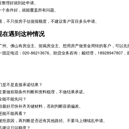
没整理好就到处申请。
一个条件好，就能覆盖所有问题。
诺，不只按房子估值报额度，不建议客户盲目多头申请。
现在遇到这种情况
广州、佛山有房业主、按揭房业主、想用房产做资金周转的客户，可以先
固定电话：020-86213676。助贷业务咨询：戴经理，189289478
部门是不是直接承诺结果？
主要做前期条件判断和资料梳理，不做结果承诺。
不全能不能先问？
但最好尽快补齐关键材料，否则判断容易偏差。
过还能不能再看？
被拒原因，再判断是否还有其他路径。不要马上继续乱申请。
么不建议只问额度？