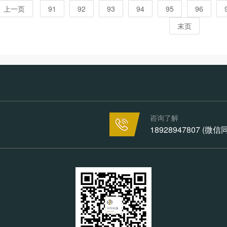
上一页
91
92
93
94
95
96
末页
咨询了解
18928947807 (微