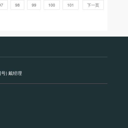
97
98
99
100
101
下一页
信同号) 戴经理