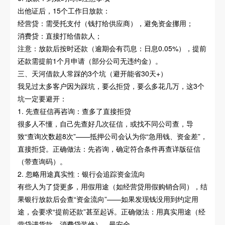
出他证后，15个工作日放款：
经营贷：需受托支付（钱打给供应商），避免资金挪用；
消费贷：直接打给借款人；
注意：放款后按时还款（逾期会有罚息：日息0.05%），提前
还款需提前1个月申请（部分公司无违约金）。
三、天河借款人常踩的3个坑（避开能省30天+）
我见过太多客户因为踩坑，要么拒贷，要么多花几万，这3个
坑一定要避开：
1. 先查征信再咨询：查多了直接拒贷
很多人不懂，自己先查好几次征信，或找不同公司查，导
致“查询次数超8次”——抵押公司会认为你“急用钱、资金差”，
直接拒贷。正确做法：先咨询，确定符合条件再查详版征信
（带查询码）。
2. 忽略用途真实性：银行会追踪资金流向
有些人为了贷更多，用假用途（如经营贷用假购销合同），结
果银行放款后会查“资金流向”——如果发现钱没用到约定用
途，会要求“提前还款”甚至起诉。正确做法：用真实用途（经
营贷进货款、消费贷装修），最安全。