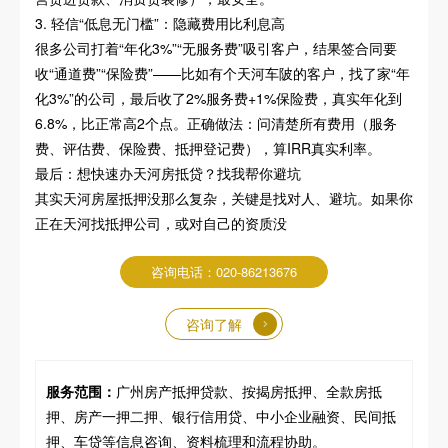
3. 轻信“低息无门槛”：隐藏费用比利息高
很多公司打着“年化3%”“无服务费”吸引客户，结果签合同要
收“通道费”“保险费”——比如有个天河车陂的客户，找了家“年
化3%”的公司，最后收了2%服务费+1%保险费，真实年化到
6.8%，比正常高2个点。正确做法：问清楚所有费用（服务
费、评估费、保险费、抵押登记费），算IRR真实利率。
最后：想快速办天河房抵贷？找我帮你避坑
其实天河房屋抵押没那么复杂，关键是找对人、避坑。如果你
正在天河找抵押公司，或对自己的资质没
咨询电话：020-86213676
咨询了解
服务范围：
广州房产抵押贷款、按揭房抵押、全款房抵
押、房产一押二押、银行信用贷、中小企业融资、民间抵
押、车贷等信息咨询、资料梳理和流程协助。