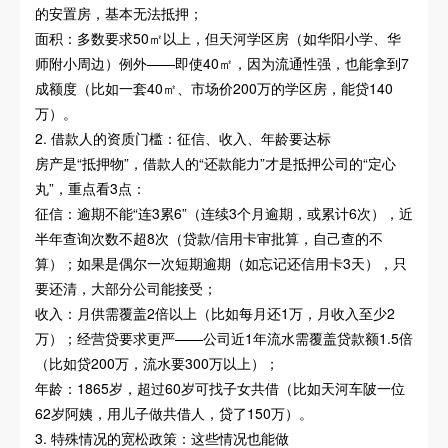
的安置房，基本无法抵押；
面积：多数要求50㎡以上，但天河学区房（如华阳小学、华
师附小周边）例外——即使40㎡，因为流通性强，也能拿到7
成额度（比如一套40㎡、市场价200万的学区房，能贷140
万）。
2. 借款人的资质门槛：征信、收入、年龄要达标
房产是“抵押物”，借款人的“还款能力”才是抵押公司的“定心
丸”，重点看3点：
征信：逾期不能“连3累6”（连续3个月逾期，或累计6次），近
半年查询次数不超8次（贷款/信用卡审批算，自己查的不
算）；如果是偶尔一次短期逾期（如忘记还信用卡3天），只
要还清，大部分公司能接受；
收入：月供需覆盖2倍以上（比如每月还1万，月收入至少2
万）；经营贷要求更严——公司近1年流水需覆盖贷款额1.5倍
（比如贷200万，流水要300万以上）；
年龄：1865岁，超过60岁可找子女共借（比如天河车陂一位
62岁阿姨，用儿子做共借人，贷了150万）。
3. 特殊情况的宽松政策：这些情况也能做