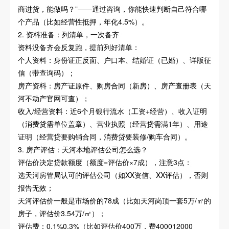
商进货，能做吗？”——通过咨询，你能快速判断自己符合哪
个产品（比如经营性抵押，年化4.5%）。
2. 资料准备：列清单，一次备齐
资料没备齐会反复跑，提前列好清单：
个人资料：身份证正反面、户口本、结婚证（已婚）、详版征
信（带查询码）；
房产资料：房产证原件、购房合同（新房）、房产查册表（天
河不动产官网可查）；
收入/经营资料：近6个月银行流水（工资+经营）、收入证明
（消费贷需单位盖章）、营业执照（经营贷需满1年）、用途
证明（经营贷要购销合同，消费贷要装修/购车合同）。
3. 房产评估：天河本地评估公司怎么选？
评估价决定贷款额度（额度=评估价×7成），注意3点：
选天河房管局认可的评估公司（如XX资信、XX评估），否则
报告无效；
天河评估价一般是市场价的78成（比如天河岗顶一套5万/㎡的
房子，评估价3.54万/㎡）；
评估费：0.1%0.3%（比如评估价400万，费400012000