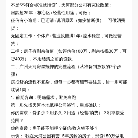
不是“不符合标准就拒贷”，天河部分公司有宽松政策：
房龄超25年：核心区+经营性用途，可做；
征信有小逾期：已还清+说明原因（如疫情断供），可做消费
贷；
无固定工作：个体户+营业执照满1年+流水稳定，可做经营
贷；
二押：房子有剩余价值（如评估价100万，剩余按揭30万，可
贷40万），不用结清之前的贷款。
二、广州天河房屋抵押的完整流程（从准备到放款的7个步
骤）
房抵贷的流程不复杂，但每一步都有细节要注意，错一步可能
耽误1周：
1. 前期咨询：明确需求，避免白跑
第一步先找天河本地抵押公司咨询，重点确认：
你的需求：贷多少？用多久？用途（经营/消费）？利率接受
范围？
你的资质：房子能不能押？征信/收入够不够？
示例：“我在天河公园有套15年房龄的房子，想贷150万做电