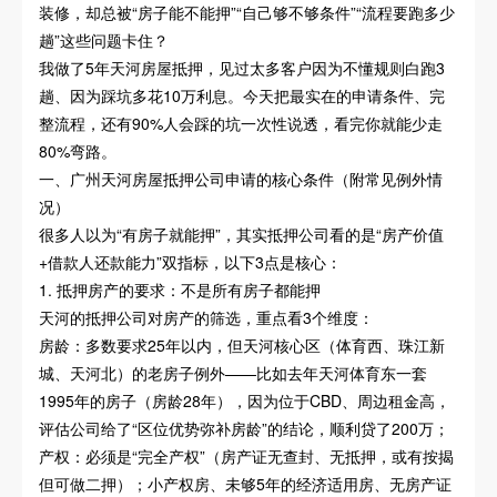
装修，却总被“房子能不能押”“自己够不够条件”“流程要跑多少
趟”这些问题卡住？
我做了5年天河房屋抵押，见过太多客户因为不懂规则白跑3
趟、因为踩坑多花10万利息。今天把最实在的申请条件、完
整流程，还有90%人会踩的坑一次性说透，看完你就能少走
80%弯路。
一、广州天河房屋抵押公司申请的核心条件（附常见例外情
况）
很多人以为“有房子就能押”，其实抵押公司看的是“房产价值
+借款人还款能力”双指标，以下3点是核心：
1. 抵押房产的要求：不是所有房子都能押
天河的抵押公司对房产的筛选，重点看3个维度：
房龄：多数要求25年以内，但天河核心区（体育西、珠江新
城、天河北）的老房子例外——比如去年天河体育东一套
1995年的房子（房龄28年），因为位于CBD、周边租金高，
评估公司给了“区位优势弥补房龄”的结论，顺利贷了200万；
产权：必须是“完全产权”（房产证无查封、无抵押，或有按揭
但可做二押）；小产权房、未够5年的经济适用房、无房产证