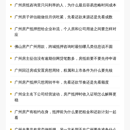
广州房抵咨询里只问利率的人，为什么最后容易忽略时间成本
广州房子评估能做但月供吃紧，先看还款来源还是先看成数
广州房产抵押想给企业补流，个人房和公司用途之间要怎样对
应
佛山房产广州用款，跨城抵押咨询时最怕哪几类信息说不圆
广州房主征信没有逾期但网贷笔数多，房抵前要不要先停申请
广州回迁房或安置房想周转，权属和上市条件为什么要先核
广州房产抵押只想周转半年，先看还款节奏还是先看额度
广州业主名下公司经营波动，房产抵押时收入证明怎么解释更
稳
广州房产有租约在身，抵押前为什么要把租金和还款计划一起
看
广州夫妻共有房产做抵押，另一方长期不在广州要先准备什么