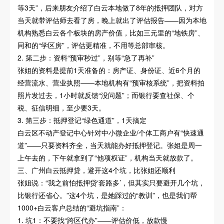
等3天”，后来朋友介绍了白云本地做了8年的抵押团队，对方
当天就带评估师去看了房，晚上就出了评估报告——因为本地
机构熟悉白云各个板块的房产价值，比如三元里的“地铁房”、
同和的“学区房”，评估更精准，不用等总部审核。
2. 第二步：资料“预审秒过”，别等“急了再补”
张姐的资料是提前1天准备的：房产证、身份证、近6个月的
经营流水、营业执照——本地机构有“预审核系统”，把资料拍
照片发过去，1小时就反馈“没问题”；而银行要查社保、个
税、征信明细，至少要3天。
3. 第三步：抵押登记“绿色通道”，1天搞定
白云区不动产登记中心针对中小微企业/个体工商户有“快速通
道”——只要资料齐全，当天就能办好抵押登记。张姐是周一
上午去的，下午就拿到了“他项权证”，机构当天就放款了。
三、广州白云抵押贷，避开这4个坑，比张姐还顺利
张姐说：“我之前怕抵押贷‘套路多’，但其实只要避开几个坑，
比银行还省心。”这4个坑，是她踩过的“教训”，也是我们帮
1000+白云客户总结的“避坑指南”：
1. 坑1：不要找“跨区代办”——评估价低，放款慢