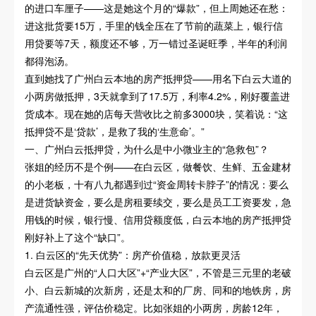
的进口车厘子——这是她这个月的“爆款”，但上周她还在愁：
进这批货要15万，手里的钱全压在了节前的蔬菜上，银行信
用贷要等7天，额度还不够，万一错过圣诞旺季，半年的利润
都得泡汤。
直到她找了广州白云本地的房产抵押贷——用名下白云大道的
小两房做抵押，3天就拿到了17.5万，利率4.2%，刚好覆盖进
货成本。现在她的店每天营收比之前多3000块，笑着说：“这
抵押贷不是‘贷款’，是救了我的‘生意命’。”
一、广州白云抵押贷，为什么是中小微业主的“急救包”？
张姐的经历不是个例——在白云区，做餐饮、生鲜、五金建材
的小老板，十有八九都遇到过“资金周转卡脖子”的情况：要么
是进货缺资金，要么是房租要续交，要么是员工工资要发，急
用钱的时候，银行慢、信用贷额度低，白云本地的房产抵押贷
刚好补上了这个“缺口”。
1. 白云区的“先天优势”：房产价值稳，放款更灵活
白云区是广州的“人口大区”+“产业大区”，不管是三元里的老破
小、白云新城的次新房，还是太和的厂房、同和的地铁房，房
产流通性强，评估价稳定。比如张姐的小两房，房龄12年，