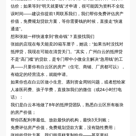
估价；如果等到“明天就要钱”才申请，很可能因为资料不全耽
误时间——建议你提前1周联系我们，我们帮你免费评估房产
价值，免费规划贷款方案，等你需要钱的时候，直接走“快速
通道”。
想和张姐一样快速拿到“救命钱”？直接找我们
张姐的店现在每天能卖20箱车厘子，她说：“如果当时没找对
抵押贷，我现在可能在清货关门。”其实，广州白云的抵押贷
不是“高门槛”的贷款，是专门帮中小微业主解决“急用钱”的工
具——只要你有白云区的房产（住宅、商铺、厂房都可以），
有稳定的经营流水，就能申请。
如果你也在白云区做小生意、遇到资金周转问题，或者想给家
人凑医药费、孩子学费，直接加我们的微信（或24小时打电
话）：
我们是白云本地做了8年的抵押贷团队，熟悉白云区所有板块
的房产价值；
帮你匹配利率最低、放款最快的机构，最快3天到账；
免费评估房产价值，免费规划贷款方案，没有隐性费用；
张姐的贷款方案，我们能原样复制给你——甚至更好。