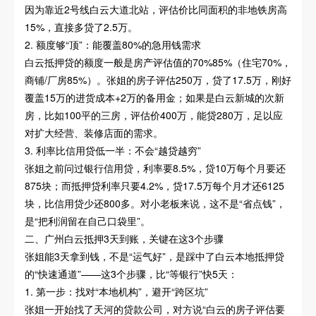
因为靠近2号线白云大道北站，评估价比同面积的非地铁房高
15%，直接多贷了2.5万。
2. 额度够“顶”：能覆盖80%的急用钱需求
白云抵押贷的额度一般是房产评估值的70%85%（住宅70%，
商铺/厂房85%）。张姐的房子评估250万，贷了17.5万，刚好
覆盖15万的进货成本+2万的备用金；如果是白云新城的次新
房，比如100平的三房，评估价400万，能贷280万，足以应
对扩大经营、装修店面的需求。
3. 利率比信用贷低一半：不会“越贷越穷”
张姐之前问过银行信用贷，利率要8.5%，贷10万每个月要还
875块；而抵押贷利率只要4.2%，贷17.5万每个月才还6125
块，比信用贷少还800多。对小老板来说，这不是“省点钱”，
是“把利润留在自己口袋里”。
二、广州白云抵押3天到账，关键在这3个步骤
张姐能3天拿到钱，不是“运气好”，是踩中了白云本地抵押贷
的“快速通道”——这3个步骤，比“等银行”快5天：
1. 第一步：找对“本地机构”，避开“跨区坑”
张姐一开始找了天河的贷款公司，对方说“白云的房子评估要