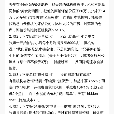
去年有个同和的餐饮老板，找天河的机构做抵押，机构不熟悉
同和的“美食街商圈”，把他的商铺评估价压了20万，少贷了14
万，还多收了3%的“跨区服务费”；而我们本地机构，能帮你
找熟悉白云板块的评估公司，比如太和的厂房、钟落潭的仓
库，评估价能比跨区机构高5%10%。
2. 坑2：不要隐瞒“经营状况”——稳定比“高利润”更重要
张姐一开始怕说“小店每个月利润只有8000块”，但机构
说：“我们看的是流水稳定性，不是利润高低。”只要你有近6
个月的微信/支付宝流水（每个月不低于5万），或者银行对公
流水（每个月不低于3万），就能过审——反而隐瞒流水会被
拒贷。
3. 坑3：不要忽略“隐性费用”——提前问清“所有成本”
有些机构会收“评估费”“手续费”“担保费”，加起来要3%5%；而
我们本地机构，评估费由我们承担，手续费只有1%（比行业
低2个点），而且会提前给你列“费用清单”，没有“ hidden
cost（隐性成本）”。
4. 坑4：不要等“急用钱”才申请——提前1周咨询，节省3天
张姐是提前1周找我们咨询的，所以有时间整理资料、确认评