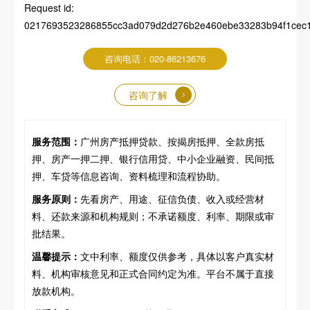
Request id:
0217693523286855cc3ad079d2d276b2e460ebe33283b94f1cec1","p
咨询电话：020-86213676
咨询了解
服务范围：
广州房产抵押贷款、按揭房抵押、全款房抵
押、房产一押二押、银行信用贷、中小企业融资、民间抵
押、车贷等信息咨询、资料梳理和流程协助。
服务原则：
先看房产、用途、征信负债、收入或经营材
料、还款来源和机构规则；不承诺额度、利率、期限或审
批结果。
温馨提示：
文中利率、额度仅供参考，具体以客户真实材
料、机构审核意见和正式合同约定为准。平台不属于直接
放款机构。