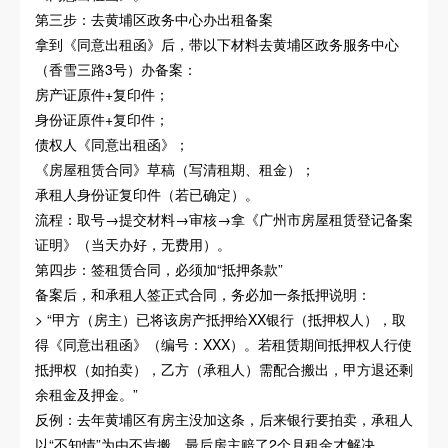
第三步：去黄埔区政务中心办出租备案
拿到《同意出租函》后，带以下材料去黄埔区政务服务中心
（香雪三路3号）办备案：
房产证原件+复印件；
身份证原件+复印件；
债权人《同意出租函》；
《房屋租赁合同》草稿（写清租期、租金）；
承租人身份证复印件（若已确定）。
流程：取号→提交材料→审核→拿《广州市房屋租赁登记备案
证明》（当天办好，无费用）。
第四步：签租赁合同，必须加“抵押条款”
备案后，和承租人签正式合同，务必加一条抵押说明：
> “甲方（房主）已将该房产抵押给XX银行（抵押权人），取
得《同意出租函》（编号：XXX）。若租赁期间抵押权人行使
抵押权（如拍卖），乙方（承租人）需配合搬出，甲方退还剩
余租金及押金。”
反例：去年黄埔区有房主没加这条，后来银行要拍卖，承租人
以“不知情”为由不肯搬，最后房主赔了2个月租金才解决。