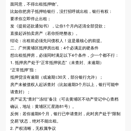
面同意，不得出租抵押物”。
比如你把房子抵押给银行，没打招呼就出租，银行有权：
要求你立即停止出租；
发《提前还款通知书》，让你1个月内还清全部贷款；
直接起诉拍卖房产（若你拒绝整改）。
结论：出租前必须先问债权人！这是最核心的前提。
二、广州黄埔区抵押房出租：4个必满足的硬条件
想出租抵押房，必须同时满足以下4个条件，少一个都不行：
1. 抵押房产处于“正常抵押状态”（未查封、未逾期）
“正常抵押”指：
抵押贷没有逾期（或逾期≤30天，部分银行允许）；
房产未被债权人起诉查封（比如逾期3个月以上，银行可能申
请查封）；
房产证无“查封”“冻结”备注（可去黄埔区不动产登记中心查档
确认，地址：黄埔区汇星路81号）。
反例：若你逾期6个月，银行已申请查封，此时房产处于“限制
交易”状态，绝对不能出租。
2. 产权清晰，无权属争议