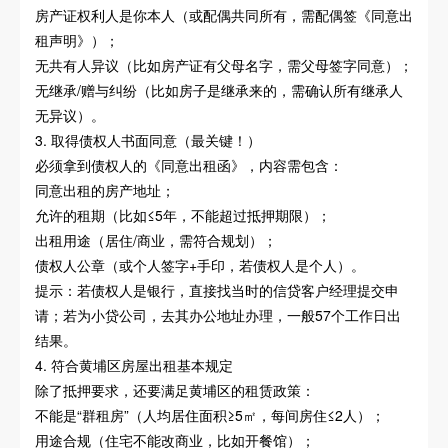
房产证权利人是你本人（或配偶共同所有，需配偶签《同意出
租声明》）；
无共有人异议（比如房产证有父母名字，需父母签字同意）；
无继承/赠与纠纷（比如房子是继承来的，需确认所有继承人
无异议）。
3. 取得债权人书面同意（最关键！）
必须拿到债权人的《同意出租函》，内容需包含：
同意出租的房产地址；
允许的租期（比如≤5年，不能超过抵押期限）；
出租用途（居住/商业，需符合规划）；
债权人公章（或个人签字+手印，若债权人是个人）。
提示：若债权人是银行，直接找当时的信贷客户经理提交申
请；若为小贷公司，去其办公地址办理，一般57个工作日出
结果。
4. 符合黄埔区房屋出租基本规定
除了抵押要求，还要满足黄埔区的租赁政策：
不能是“群租房”（人均居住面积≥5㎡，每间房住≤2人）；
用途合规（住宅不能改商业，比如开餐馆）；