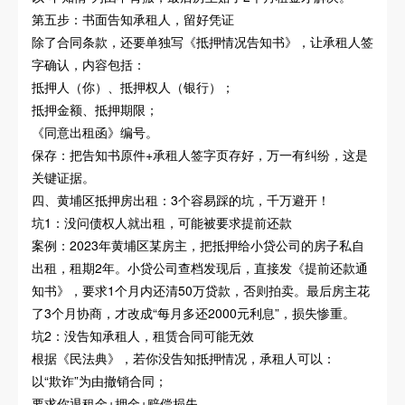
第五步：书面告知承租人，留好凭证
除了合同条款，还要单独写《抵押情况告知书》，让承租人签
字确认，内容包括：
抵押人（你）、抵押权人（银行）；
抵押金额、抵押期限；
《同意出租函》编号。
保存：把告知书原件+承租人签字页存好，万一有纠纷，这是
关键证据。
四、黄埔区抵押房出租：3个容易踩的坑，千万避开！
坑1：没问债权人就出租，可能被要求提前还款
案例：2023年黄埔区某房主，把抵押给小贷公司的房子私自
出租，租期2年。小贷公司查档发现后，直接发《提前还款通
知书》，要求1个月内还清50万贷款，否则拍卖。最后房主花
了3个月协商，才改成“每月多还2000元利息”，损失惨重。
坑2：没告知承租人，租赁合同可能无效
根据《民法典》，若你没告知抵押情况，承租人可以：
以“欺诈”为由撤销合同；
要求你退租金+押金+赔偿损失。