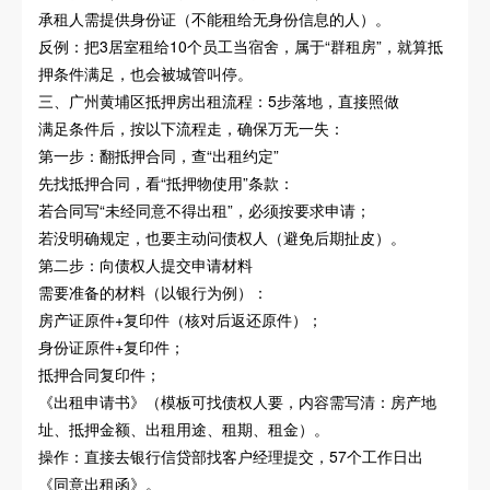
承租人需提供身份证（不能租给无身份信息的人）。
反例：把3居室租给10个员工当宿舍，属于“群租房”，就算抵
押条件满足，也会被城管叫停。
三、广州黄埔区抵押房出租流程：5步落地，直接照做
满足条件后，按以下流程走，确保万无一失：
第一步：翻抵押合同，查“出租约定”
先找抵押合同，看“抵押物使用”条款：
若合同写“未经同意不得出租”，必须按要求申请；
若没明确规定，也要主动问债权人（避免后期扯皮）。
第二步：向债权人提交申请材料
需要准备的材料（以银行为例）：
房产证原件+复印件（核对后返还原件）；
身份证原件+复印件；
抵押合同复印件；
《出租申请书》（模板可找债权人要，内容需写清：房产地
址、抵押金额、出租用途、租期、租金）。
操作：直接去银行信贷部找客户经理提交，57个工作日出
《同意出租函》。