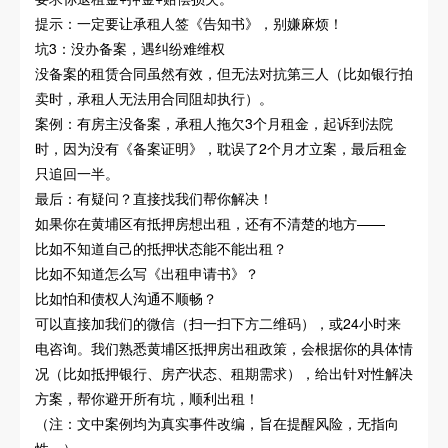
提示：一定要让承租人签《告知书》，别嫌麻烦！
坑3：没办备案，遇纠纷难维权
没备案的租赁合同虽然有效，但无法对抗第三人（比如银行拍
卖时，承租人无法用合同阻却执行）。
案例：有房主没备案，承租人拖欠3个月租金，起诉到法院
时，因为没有《备案证明》，耽误了2个月才立案，最后租金
只追回一半。
最后：有疑问？直接找我们帮你解决！
如果你在黄埔区有抵押房想出租，还有不清楚的地方——
比如不知道自己的抵押状态能不能出租？
比如不知道怎么写《出租申请书》？
比如怕和债权人沟通不顺畅？
可以直接加我们的微信（扫一扫下方二维码），或24小时来
电咨询。我们熟悉黄埔区抵押房出租政策，会根据你的具体情
况（比如抵押银行、房产状态、租期需求），给出针对性解决
方案，帮你避开所有坑，顺利出租！
（注：文中案例均为真实事件改编，旨在提醒风险，无指向