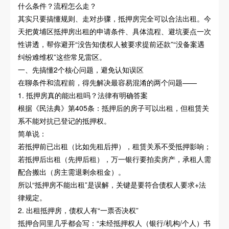
什么条件？流程怎么走？
其实只要搞懂规则、走对步骤，抵押房完全可以合法出租。今
天把黄埔区抵押房出租的申请条件、具体流程、避坑要点一次
性讲透，帮你避开“没告知债权人被要求提前还款”“没备案遇
纠纷难维权”这些常见雷区。
一、先搞懂2个核心问题，避免认知误区
在聊条件和流程前，得先解决最容易混淆的两个问题——
1. 抵押房真的能出租吗？法律有明确答案
根据《民法典》第405条：抵押后的房子可以出租，但租赁关
系不能对抗已登记的抵押权。
简单说：
若抵押前已出租（比如先租后押），租赁关系不受抵押影响；
若抵押后出租（先押后租），万一银行要拍卖房产，承租人需
配合搬出（房主需退剩余租金）。
所以“抵押房不能出租”是误解，关键是要符合债权人要求+法
律规定。
2. 出租抵押房，债权人有“一票否决权”
抵押合同里几乎都会写：“未经抵押权人（银行/机构/个人）书