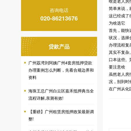
啥是老人房
简单来说，
咨询电话
这已经成了
020-86213676
为啥选它
首先，能快
状况，选择
办理流程复
贷款产品
其实不复杂
口本这些。
广州荔湾刘阿姨广州4套房抵押贷款
要注意啥
办理案例怎么判断，先看合规边界和
虽然老人房
资料
况，别到时
在广州从化
海珠王总广州白云区嘉禾抵押典当全
流程详解,亲测有效!
【重磅】广州租赁房抵押政策最新调
整!