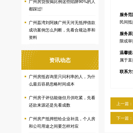
广州房贷按揭比例这些陷阱90%的人
都踩过!
服务范
民间抵
广州荔湾刘阿姨广州天河无抵押借款
成功案例怎么判断，先看合规边界和
服务原
资料
限或审
温馨提
资讯动态
属于直
联系方
广州房抵咨询里只问利率的人，为什
么最后容易忽略时间成本
广州房子评估能做但月供吃紧，先看
上一篇：
还款来源还是先看成数
下一篇：
广州房产抵押想给企业补流，个人房
和公司用途之间要怎样对应