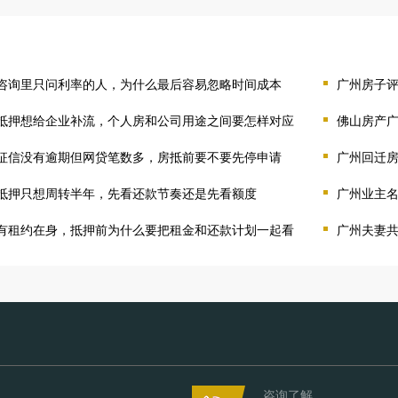
咨询里只问利率的人，为什么最后容易忽略时间成本
广州房子
抵押想给企业补流，个人房和公司用途之间要怎样对应
佛山房产
征信没有逾期但网贷笔数多，房抵前要不要先停申请
广州回迁
抵押只想周转半年，先看还款节奏还是先看额度
广州业主
有租约在身，抵押前为什么要把租金和还款计划一起看
广州夫妻
咨询了解