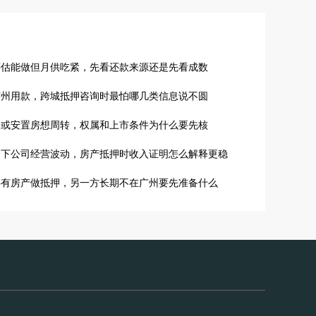
评估能做但月供吃紧，先看还款来源还是先看成数
广州用款，跨城抵押咨询时最怕哪几类信息说不圆
房或安置房想周转，权属和上市条件为什么要先核
名下公司经营波动，房产抵押时收入证明怎么解释更稳
共有房产做抵押，另一方长期不在广州要先准备什么