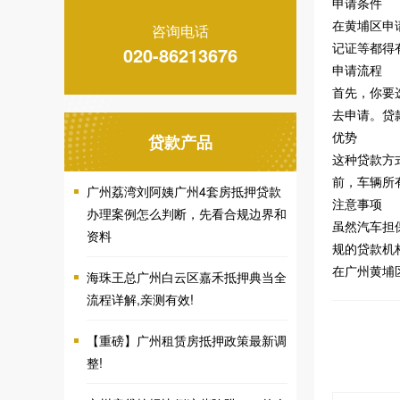
申请条件
在黄埔区申
咨询电话
记证等都得
020-86213676
申请流程
首先，你要
去申请。贷
优势
贷款产品
这种贷款方
前，车辆所
广州荔湾刘阿姨广州4套房抵押贷款
注意事项
办理案例怎么判断，先看合规边界和
虽然汽车担
资料
规的贷款机
在广州黄埔
海珠王总广州白云区嘉禾抵押典当全
流程详解,亲测有效!
【重磅】广州租赁房抵押政策最新调
整!