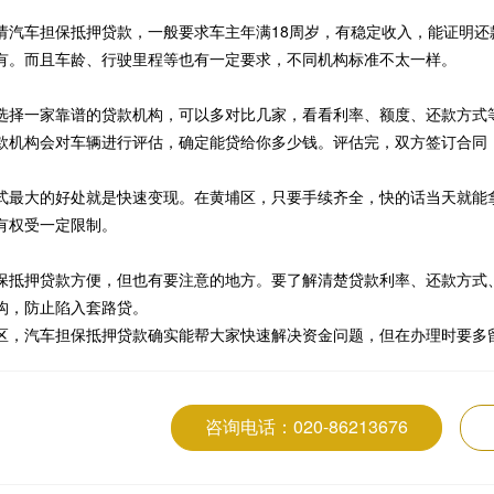
请汽车担保抵押贷款，一般要求车主年满18周岁，有稳定收入，能证明
有。而且车龄、行驶里程等也有一定要求，不同机构标准不太一样。
选择一家靠谱的贷款机构，可以多对比几家，看看利率、额度、还款方式
款机构会对车辆进行评估，确定能贷给你多少钱。评估完，双方签订合同
式最大的好处就是快速变现。在黄埔区，只要手续齐全，快的话当天就能
有权受一定限制。
保抵押贷款方便，但也有要注意的地方。要了解清楚贷款利率、还款方式
构，防止陷入套路贷。
区，汽车担保抵押贷款确实能帮大家快速解决资金问题，但在办理时要多
咨询电话：020-86213676