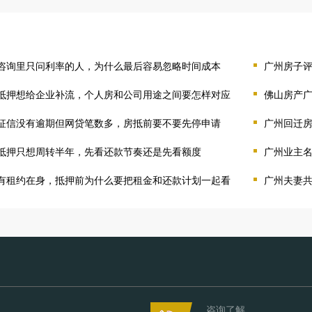
咨询里只问利率的人，为什么最后容易忽略时间成本
广州房子
抵押想给企业补流，个人房和公司用途之间要怎样对应
佛山房产
征信没有逾期但网贷笔数多，房抵前要不要先停申请
广州回迁
抵押只想周转半年，先看还款节奏还是先看额度
广州业主
有租约在身，抵押前为什么要把租金和还款计划一起看
广州夫妻
咨询了解