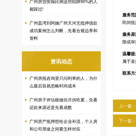
广州房贷按揭比例这些陷阱90%的人
都踩过!
服务范
民间抵
广州荔湾刘阿姨广州天河无抵押借款
成功案例怎么判断，先看合规边界和
服务原
资料
限或审
温馨提
资讯动态
属于直
联系方
广州房抵咨询里只问利率的人，为什
么最后容易忽略时间成本
广州房子评估能做但月供吃紧，先看
上一篇：
还款来源还是先看成数
下一篇：
广州房产抵押想给企业补流，个人房
和公司用途之间要怎样对应