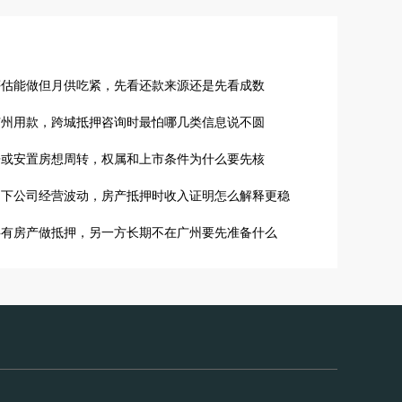
评估能做但月供吃紧，先看还款来源还是先看成数
广州用款，跨城抵押咨询时最怕哪几类信息说不圆
房或安置房想周转，权属和上市条件为什么要先核
名下公司经营波动，房产抵押时收入证明怎么解释更稳
共有房产做抵押，另一方长期不在广州要先准备什么