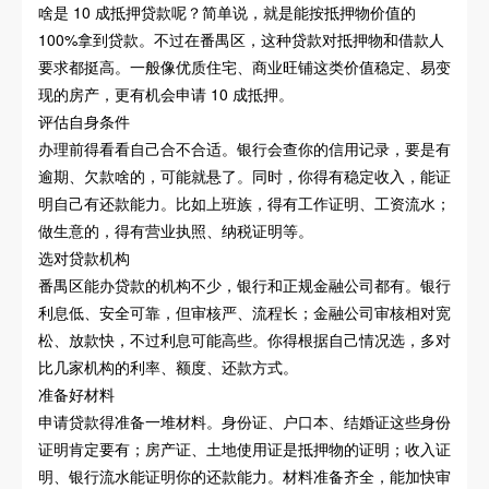
啥是 10 成抵押贷款呢？简单说，就是能按抵押物价值的
100%拿到贷款。不过在番禺区，这种贷款对抵押物和借款人
要求都挺高。一般像优质住宅、商业旺铺这类价值稳定、易变
现的房产，更有机会申请 10 成抵押。
评估自身条件
办理前得看看自己合不合适。银行会查你的信用记录，要是有
逾期、欠款啥的，可能就悬了。同时，你得有稳定收入，能证
明自己有还款能力。比如上班族，得有工作证明、工资流水；
做生意的，得有营业执照、纳税证明等。
选对贷款机构
番禺区能办贷款的机构不少，银行和正规金融公司都有。银行
利息低、安全可靠，但审核严、流程长；金融公司审核相对宽
松、放款快，不过利息可能高些。你得根据自己情况选，多对
比几家机构的利率、额度、还款方式。
准备好材料
申请贷款得准备一堆材料。身份证、户口本、结婚证这些身份
证明肯定要有；房产证、土地使用证是抵押物的证明；收入证
明、银行流水能证明你的还款能力。材料准备齐全，能加快审