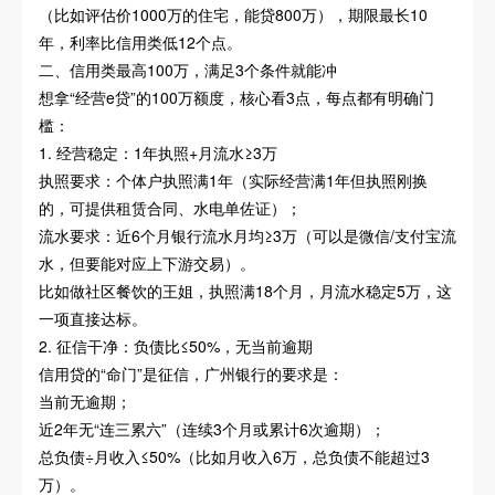
（比如评估价1000万的住宅，能贷800万），期限最长10
年，利率比信用类低12个点。
二、信用类最高100万，满足3个条件就能冲
想拿“经营e贷”的100万额度，核心看3点，每点都有明确门
槛：
1. 经营稳定：1年执照+月流水≥3万
执照要求：个体户执照满1年（实际经营满1年但执照刚换
的，可提供租赁合同、水电单佐证）；
流水要求：近6个月银行流水月均≥3万（可以是微信/支付宝流
水，但要能对应上下游交易）。
比如做社区餐饮的王姐，执照满18个月，月流水稳定5万，这
一项直接达标。
2. 征信干净：负债比≤50%，无当前逾期
信用贷的“命门”是征信，广州银行的要求是：
当前无逾期；
近2年无“连三累六”（连续3个月或累计6次逾期）；
总负债÷月收入≤50%（比如月收入6万，总负债不能超过3
万）。