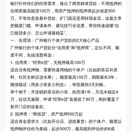
银行针对你们的经营需求，推出了两类精准贷款：不用抵押的
信用类最高能贷100万，用房产抵押的抵押类起步就是500
万。不管你是急着补货款、扩门面还是周转现金流，这篇文章
把额度门槛、申请条件、避坑技巧全说透，帮你快速搞懂“自
己能贷多少、怎么申请最稳妥”。
一、先理清：广州银行个体户贷款的2大核心产品
广州银行的个体户贷款分“信用类”和“抵押类”，定位不同、额
度不同，先搞清楚再选：
1. 信用类：“经营e贷”，无抵押最高100万
适合没有抵押物、需要快速用钱的个体户（比如奶茶店补原
料、社区生鲜店进水果）。额度最高100万，期限最长3年，
随借随还（用多少算多少利息），审批最快3天到账。
举个例子：开连锁奶茶店的小张，执照满1年，月流水稳定4
万，征信无逾期，申请“经营e贷”直接批了80万，刚好覆盖了
新开门店的设备款。
2. 抵押类：“商抵贷”，房产抵押500万起
适合资金需求大（比如开分店、进批量货）的个体户。额度以
抵押物评估价为基础，起步500万，最高能到评估价的8成