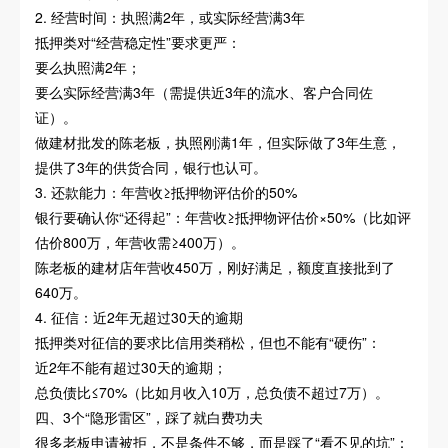
2. 经营时间：执照满2年，或实际经营满3年
抵押类对“经营稳定性”要求更严：
要么执照满2年；
要么实际经营满3年（需提供近3年的流水、客户合同佐
证）。
做建材批发的陈老板，执照刚满1年，但实际做了3年生意，
提供了3年的供货合同，银行也认可。
3. 还款能力：年营收≥抵押物评估价的50%
银行要确认你“还得起”：年营收≥抵押物评估价×50%（比如评
估价800万，年营收需≥400万）。
陈老板的建材店年营收450万，刚好满足，额度直接批到了
640万。
4. 征信：近2年无超过30天的逾期
抵押类对征信的要求比信用类稍松，但也不能有“硬伤”：
近2年不能有超过30天的逾期；
总负债比≤70%（比如月收入10万，总负债不超过7万）。
四、3个“隐形雷区”，踩了就白费功夫
很多老板申请被拒，不是条件不够，而是踩了“看不见的坑”：