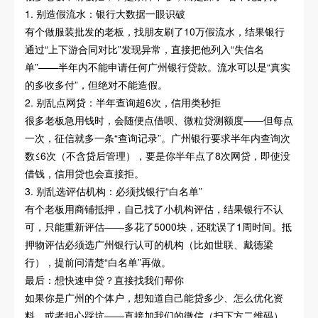
1. 别造假流水：银行大数据一眼识破
有个做服装批发的老板，找朋友刷了10万假流水，结果银行
通过“上下游合同对比”发现异常，直接把他列入“失信名
单”——半年内不能申请任何广州银行贷款。流水可以是“真实
的多收多付”，但绝对不能造假。
2. 别乱点网贷：半年查询超6次，信用类秒拒
很多老板急用钱时，会随便点借呗、微粒贷测额度——但每点
一次，征信就多一条“查询记录”。广州银行要求半年内查询次
数≤6次（不含贷后管理），要是你半年点了8次网贷，即使没
借钱，信用贷也会直接拒。
3. 别乱选评估机构：必须找银行“白名单”
有个老板用商铺抵押，自己找了小机构评估，结果银行不认
可，只能重新评估——多花了5000块，还耽误了1周时间。抵
押物评估必须选广州银行认可的机构（比如世联、戴德梁
行），提前问清楚“白名单”再做。
最后：想快速申贷？直接找我们帮你
如果你是广州的个体户，想知道自己能贷多少、怎么优化资
料，或者担心踩坑——直接加我们的微信（扫下方二维码），