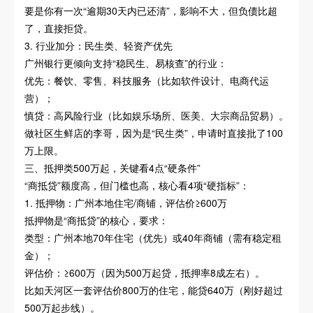
要是你有一次“逾期30天内已还清”，影响不大，但负债比超
了，直接拒贷。
3. 行业加分：民生类、轻资产优先
广州银行更倾向支持“稳民生、易核查”的行业：
优先：餐饮、零售、科技服务（比如软件设计、电商代运
营）；
慎贷：高风险行业（比如娱乐场所、医美、大宗商品贸易）。
做社区生鲜店的李哥，因为是“民生类”，申请时直接批了100
万上限。
三、抵押类500万起，关键看4点“硬条件”
“商抵贷”额度高，但门槛也高，核心看4项“硬指标”：
1. 抵押物：广州本地住宅/商铺，评估价≥600万
抵押物是“商抵贷”的核心，要求：
类型：广州本地70年住宅（优先）或40年商铺（需有稳定租
金）；
评估价：≥600万（因为500万起贷，抵押率8成左右）。
比如天河区一套评估价800万的住宅，能贷640万（刚好超过
500万起步线）。