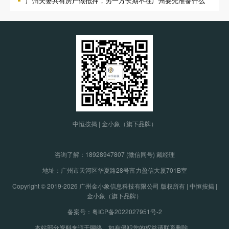
广州夫妻共有房产做抵押，另一方长期不在广州要先准备什么
中恒按揭 | 金小象（旗下品牌）
咨询了解：
18928947807 (微信同号) 戴经理
地址：广州市天河区华夏路28号富力盈信大厦701B室
Copyright © 2019-2026 广州金小象信息科技有限公司 版权所有 | 中恒按揭 |
金小象（旗下品牌）
备案号：粤ICP备2022027951号-2
本站部分资料来源于网络，如有侵犯您的权益请联系删除。