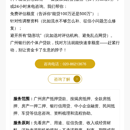
或24小时来电咨询。我们帮你：
免费评估额度（告诉你“能贷100万还是500万”）；
针对性调整资料（比如流水不够怎么补、征信小问题怎么修
复）；
避开所有“隐形坑”（比如选对评估机构、避免乱点网贷）。
广州银行的个体户贷款，找对方法就能快速拿额度——赶紧行
动，别让资金卡了生意的脖子！
咨询电话：020-86213676
咨询了解
服务范围：
广州房产抵押贷款、按揭房抵押、全款房抵
押、房产一押二押、银行信用贷、中小企业融资、民间抵
押、车贷等信息咨询、资料梳理和流程协助。
服务原则：
先看房产、用途、征信负债、收入或经营材
料、还款来源和机构规则；不承诺额度、利率、期限或审