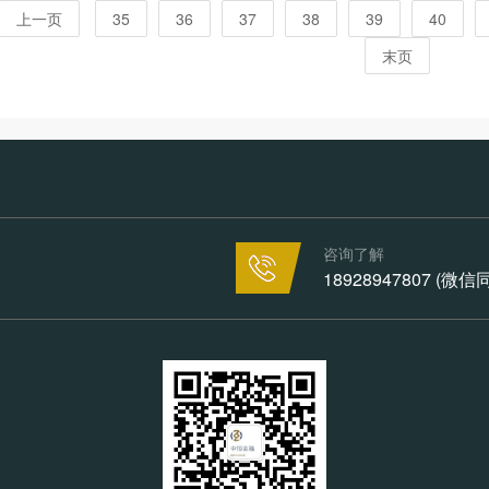
上一页
35
36
37
38
39
40
末页
咨询了解
18928947807 (微