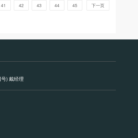
41
42
43
44
45
下一页
信同号) 戴经理